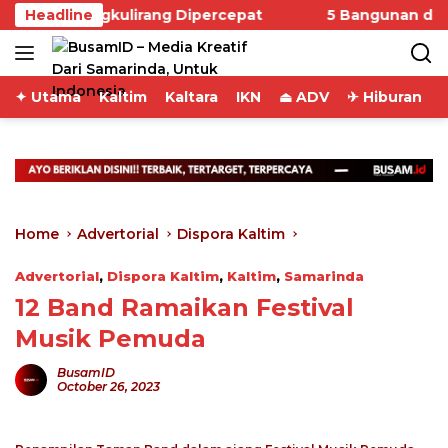
Skip
k–Sangkulirang Dipercepat
Headline
5 Bangunan di Samari
to
content
✦ Utama
Kaltim
Kaltara
IKN
⏏ ADV
✈ Hiburan
Home
Advertorial
Dispora Kaltim
Advertorial
,
Dispora Kaltim
,
Kaltim
,
Samarinda
12 Band Ramaikan Festival
Musik Pemuda
BusamID
October 26, 2023