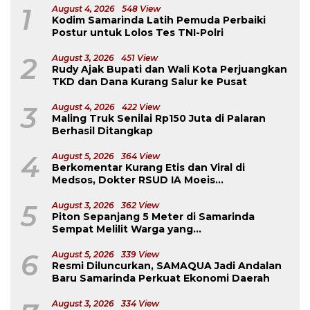
1
August 4, 2026
548 View
Kodim Samarinda Latih Pemuda Perbaiki
Postur untuk Lolos Tes TNI-Polri
2
August 3, 2026
451 View
Rudy Ajak Bupati dan Wali Kota Perjuangkan
TKD dan Dana Kurang Salur ke Pusat
3
August 4, 2026
422 View
Maling Truk Senilai Rp150 Juta di Palaran
Berhasil Ditangkap
4
August 5, 2026
364 View
Berkomentar Kurang Etis dan Viral di
Medsos, Dokter RSUD IA Moeis
Dibebastugaskan
5
August 3, 2026
362 View
Piton Sepanjang 5 Meter di Samarinda
Sempat Melilit Warga yang
Mengavakuasinya
6
August 5, 2026
339 View
Resmi Diluncurkan, SAMAQUA Jadi Andalan
Baru Samarinda Perkuat Ekonomi Daerah
August 3, 2026
334 View