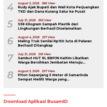
4
August 3, 2026
386 View
Rudy Ajak Bupati dan Wali Kota Perjuangkan
TKD dan Dana Kurang Salur ke Pusat
5
July 31, 2026
365 View
538 Kilogram Sampah Plastik dari
Lingkungan Berhasil Diselamatkan
6
August 4, 2026
327 View
Maling Truk Senilai Rp150 Juta di Palaran
Berhasil Ditangkap
7
July 31, 2026
318 View
Sambut HUT RI, BBPJN Kaltim Libatkan
Warga Bersihkan Jembatan Menuju
Dermaga Derawan
8
August 3, 2026
297 View
Piton Sepanjang 5 Meter di Samarinda
Sempat Melilit Warga yang
Mengavakuasinya
Download Aplikasi BusamID