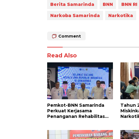
Berita Samarinda
BNN
BNN RI
Narkoba Samarinda
Narkotika
Comment
Read Also
Pemkot-BNN Samarinda
Tahun 
Perkuat Kerjasama
Miskink
Penanganan Rehabilitas
Narkoti
Narkoba