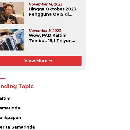
November 14, 2023
Hingga Oktober 2023,
Pengguna QRIS di
Kaltim Capai Rekor
Tertinggi Se-
Kalimantan
November 8, 2023
Wow, PAD Kaltim
Tembus 15,1 Trilyun
Rupiah
View More
ending Topic
altim
amarinda
alikpapan
erita Samarinda