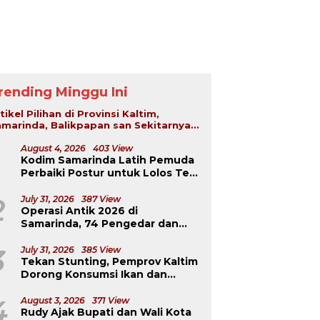
rending Minggu Ini
tikel Pilihan di Provinsi Kaltim,
marinda, Balikpapan san Sekitarnya...
August 4, 2026
403 View
Kodim Samarinda Latih Pemuda
Perbaiki Postur untuk Lolos Tes
TNI-Polri
2
July 31, 2026
387 View
Operasi Antik 2026 di
Samarinda, 74 Pengedar dan
Pemakai Berhasil Diciduk
3
July 31, 2026
385 View
Tekan Stunting, Pemprov Kaltim
Dorong Konsumsi Ikan dan
Pangan Murah
4
August 3, 2026
371 View
Rudy Ajak Bupati dan Wali Kota