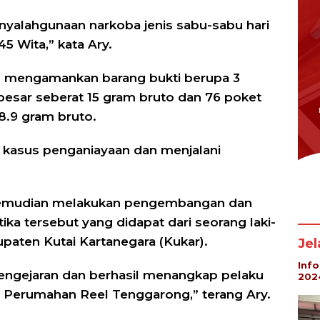
nyalahgunaan narkoba jenis sabu-sabu hari
45 Wita,” kata Ary.
sil mengamankan barang bukti berupa 3
esar seberat 15 gram bruto dan 76 poket
8.9 gram bruto.
s kasus penganiayaan dan menjalani
kemudian melakukan pengembangan dan
tika tersebut yang didapat dari seorang laki-
paten Kutai Kartanegara (Kukar).
Je
Inf
ngejaran dan berhasil menangkap pelaku
202
 Perumahan Reel Tenggarong,” terang Ary.