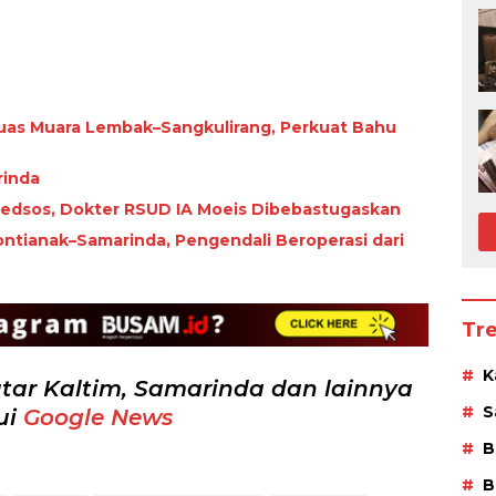
uas Muara Lembak–Sangkulirang, Perkuat Bahu
rinda
 Medsos, Dokter RSUD IA Moeis Dibebastugaskan
ntianak–Samarinda, Pengendali Beroperasi dari
Tr
K
tar Kaltim, Samarinda dan lainnya
S
ui
Google News
B
B