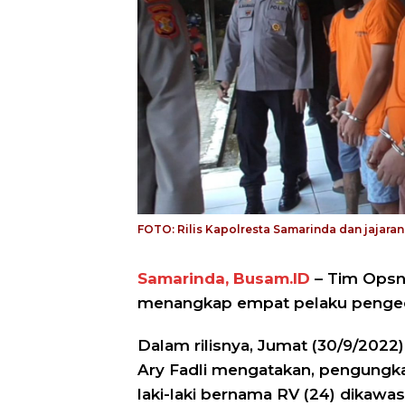
FOTO: Rilis Kapolresta Samarinda dan jajara
Samarinda, Busam.ID
– Tim Opsna
menangkap empat pelaku penged
Dalam rilisnya, Jumat (30/9/202
Ary Fadli mengatakan, pengungk
laki-laki bernama RV (24) dikawas