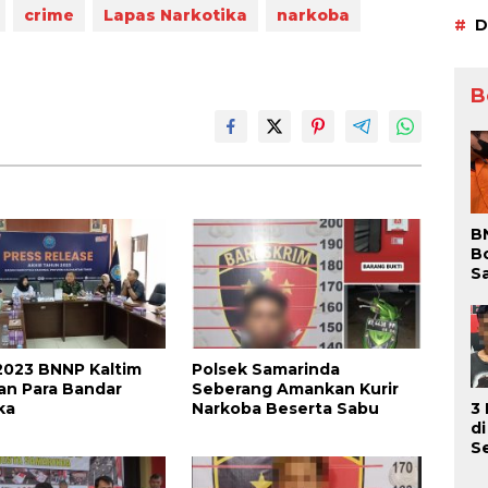
crime
Lapas Narkotika
narkoba
D
B
B
B
S
S
P
Be
D
2023 BNNP Kaltim
Polsek Samarinda
an Para Bandar
Seberang Amankan Kurir
ka
Narkoba Beserta Sabu
3
d
S