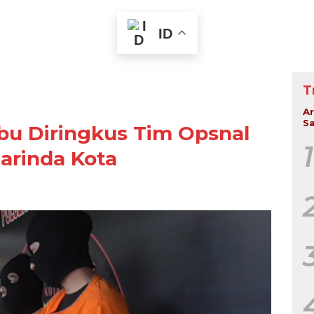
ID
T
Ar
Sa
u Diringkus Tim Opsnal
1
arinda Kota