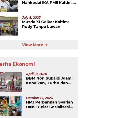
Nahkodai IKA PMII Kaltim 5
Tahun ke Depan
July 8, 2025
Musda XI Golkar Kaltim:
Rudy Tanpa Lawan
View More
erita Ekonomi
April 18, 2026
BBM Non Subsidi Alami
Kenaikan, Turbo dan
Dexlite Melonjak
Drastis
October 19, 2024
HMJ Perbankan Syariah
UINSI Gelar Sosialisasi
dan Pembuatan QRIS