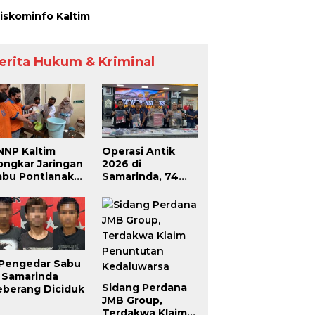
iskominfo Kaltim
erita Hukum & Kriminal
NNP Kaltim
Operasi Antik
ongkar Jaringan
2026 di
abu Pontianak–
Samarinda, 74
amarinda,
Pengedar dan
engendali
Pemakai Berhasil
roperasi dari
Diciduk
alam Lapas
 Pengedar Sabu
i Samarinda
Sidang Perdana
eberang Diciduk
JMB Group,
Terdakwa Klaim