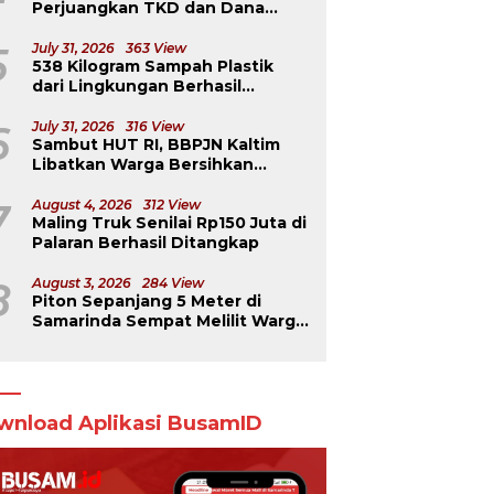
Perjuangkan TKD dan Dana
Kurang Salur ke Pusat
5
July 31, 2026
363 View
538 Kilogram Sampah Plastik
dari Lingkungan Berhasil
Diselamatkan
6
July 31, 2026
316 View
Sambut HUT RI, BBPJN Kaltim
Libatkan Warga Bersihkan
Jembatan Menuju Dermaga
Derawan
7
August 4, 2026
312 View
Maling Truk Senilai Rp150 Juta di
Palaran Berhasil Ditangkap
8
August 3, 2026
284 View
Piton Sepanjang 5 Meter di
Samarinda Sempat Melilit Warga
yang Mengavakuasinya
wnload Aplikasi BusamID