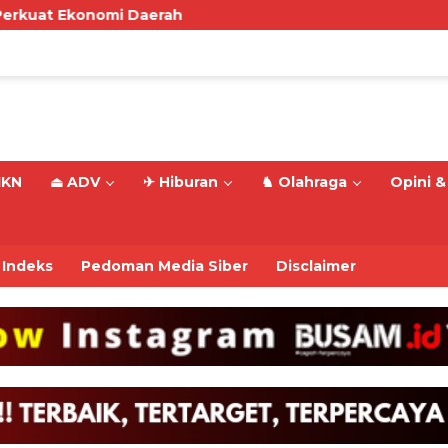
erah
IKN
⏏ ADV
✈ Hiburan
♞ Olahraga
Opini & 
Indeks
Pedoman Media Siber
Disclaimer