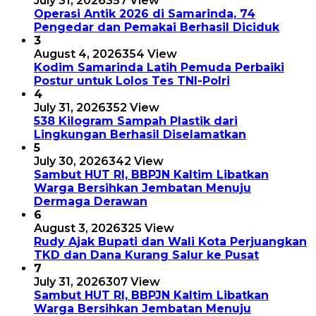
July 31, 2026
357 View
Operasi Antik 2026 di Samarinda, 74
Pengedar dan Pemakai Berhasil Diciduk
3
August 4, 2026
354 View
Kodim Samarinda Latih Pemuda Perbaiki
Postur untuk Lolos Tes TNI-Polri
4
July 31, 2026
352 View
538 Kilogram Sampah Plastik dari
Lingkungan Berhasil Diselamatkan
5
July 30, 2026
342 View
Sambut HUT RI, BBPJN Kaltim Libatkan
Warga Bersihkan Jembatan Menuju
Dermaga Derawan
6
August 3, 2026
325 View
Rudy Ajak Bupati dan Wali Kota Perjuangkan
TKD dan Dana Kurang Salur ke Pusat
7
July 31, 2026
307 View
Sambut HUT RI, BBPJN Kaltim Libatkan
Warga Bersihkan Jembatan Menuju