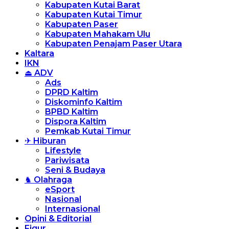
Kabupaten Kutai Barat
Kabupaten Kutai Timur
Kabupaten Paser
Kabupaten Mahakam Ulu
Kabupaten Penajam Paser Utara
Kaltara
IKN
⏏ ADV
Ads
DPRD Kaltim
Diskominfo Kaltim
BPBD Kaltim
Dispora Kaltim
Pemkab Kutai Timur
✈ Hiburan
Lifestyle
Pariwisata
Seni & Budaya
♞ Olahraga
eSport
Nasional
Internasional
Opini & Editorial
Figur