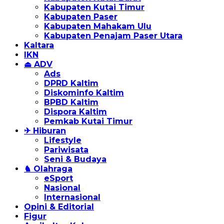
Kabupaten Kutai Timur
Kabupaten Paser
Kabupaten Mahakam Ulu
Kabupaten Penajam Paser Utara
Kaltara
IKN
⏏ ADV
Ads
DPRD Kaltim
Diskominfo Kaltim
BPBD Kaltim
Dispora Kaltim
Pemkab Kutai Timur
✈ Hiburan
Lifestyle
Pariwisata
Seni & Budaya
♞ Olahraga
eSport
Nasional
Internasional
Opini & Editorial
Figur