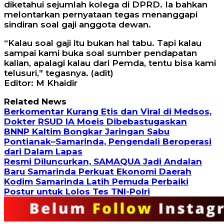
diketahui sejumlah kolega di DPRD. Ia bahkan
melontarkan pernyataan tegas menanggapi
sindiran soal gaji anggota dewan.
“Kalau soal gaji itu bukan hal tabu. Tapi kalau
sampai kami buka soal sumber pendapatan
kalian, apalagi kalau dari Pemda, tentu bisa kami
telusuri,” tegasnya. (adit)
Editor: M Khaidir
Related News
Berkomentar Kurang Etis dan Viral di Medsos,
Dokter RSUD IA Moeis Dibebastugaskan
BNNP Kaltim Bongkar Jaringan Sabu
Pontianak–Samarinda, Pengendali Beroperasi
dari Dalam Lapas
Resmi Diluncurkan, SAMAQUA Jadi Andalan
Baru Samarinda Perkuat Ekonomi Daerah
Kodim Samarinda Latih Pemuda Perbaiki
Postur untuk Lolos Tes TNI-Polri