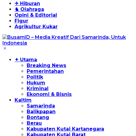
✈ Hiburan
♞ Olahraga
Opini & Editorial
Figur
Agrikultur Kukar
✦ Utama
Breaking News
Pemerintahan
Politik
Hukum
Kriminal
Ekonomi & Bisnis
Kaltim
Samarinda
Balikpapan
Bontang
Berau
Kabupaten Kutai Kartanegara
Kabupaten Kutai Barat