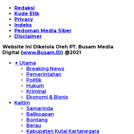
Redaksi
Kode Etik
Privacy
Indeks
Pedoman Media Siber
Disclaimer
Website Ini Dikelola Oleh PT. Busam Media
Digital (
www.Busam.ID
) @2021
✦ Utama
Breaking News
Pemerintahan
Politik
Hukum
Kriminal
Ekonomi & Bisnis
Kaltim
Samarinda
Balikpapan
Bontang
Berau
Kabupaten Kutai Kartanegara