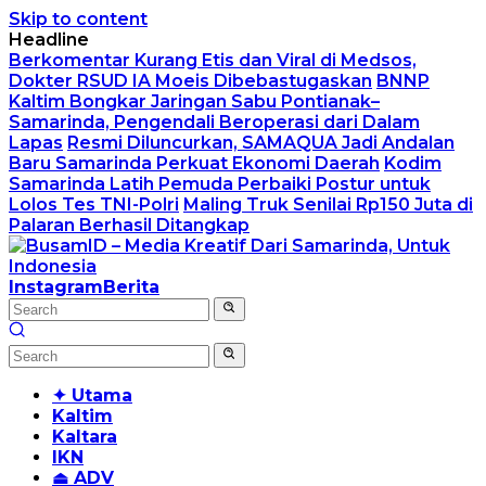
Skip to content
Headline
Berkomentar Kurang Etis dan Viral di Medsos,
Dokter RSUD IA Moeis Dibebastugaskan
BNNP
Kaltim Bongkar Jaringan Sabu Pontianak–
Samarinda, Pengendali Beroperasi dari Dalam
Lapas
Resmi Diluncurkan, SAMAQUA Jadi Andalan
Baru Samarinda Perkuat Ekonomi Daerah
Kodim
Samarinda Latih Pemuda Perbaiki Postur untuk
Lolos Tes TNI-Polri
Maling Truk Senilai Rp150 Juta di
Palaran Berhasil Ditangkap
Instagram
Berita
✦ Utama
Kaltim
Kaltara
IKN
⏏ ADV