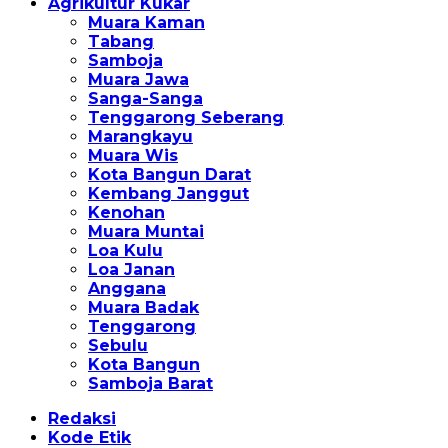
Agrikultur Kukar
Muara Kaman
Tabang
Samboja
Muara Jawa
Sanga-Sanga
Tenggarong Seberang
Marangkayu
Muara Wis
Kota Bangun Darat
Kembang Janggut
Kenohan
Muara Muntai
Loa Kulu
Loa Janan
Anggana
Muara Badak
Tenggarong
Sebulu
Kota Bangun
Samboja Barat
Redaksi
Kode Etik