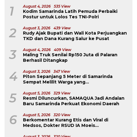
1
August 4, 2026
535 View
Kodim Samarinda Latih Pemuda Perbaiki
Postur untuk Lolos Tes TNI-Polri
2
August 3, 2026
439 View
Rudy Ajak Bupati dan Wali Kota Perjuangkan
TKD dan Dana Kurang Salur ke Pusat
3
August 4, 2026
409 View
Maling Truk Senilai Rp150 Juta di Palaran
Berhasil Ditangkap
4
August 3, 2026
347 View
Piton Sepanjang 5 Meter di Samarinda
Sempat Melilit Warga yang
Mengavakuasinya
5
August 5, 2026
329 View
Resmi Diluncurkan, SAMAQUA Jadi Andalan
Baru Samarinda Perkuat Ekonomi Daerah
6
August 5, 2026
320 View
Berkomentar Kurang Etis dan Viral di
Medsos, Dokter RSUD IA Moeis
Dibebastugaskan
August 3, 2026
320 View