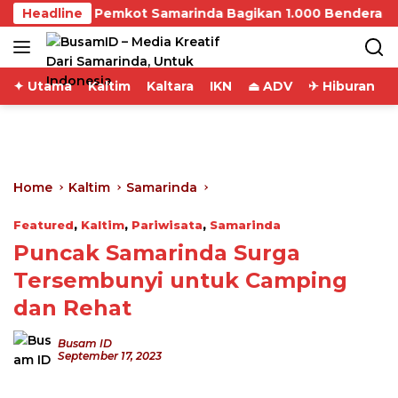
Skip
lisme, Pemkot Samarinda Bagikan 1.000 Bendera
Headline
to
content
✦ Utama
Kaltim
Kaltara
IKN
⏏ ADV
✈ Hiburan
Home
Kaltim
Samarinda
Featured
,
Kaltim
,
Pariwisata
,
Samarinda
Puncak Samarinda Surga
Tersembunyi untuk Camping
dan Rehat
Busam ID
September 17, 2023