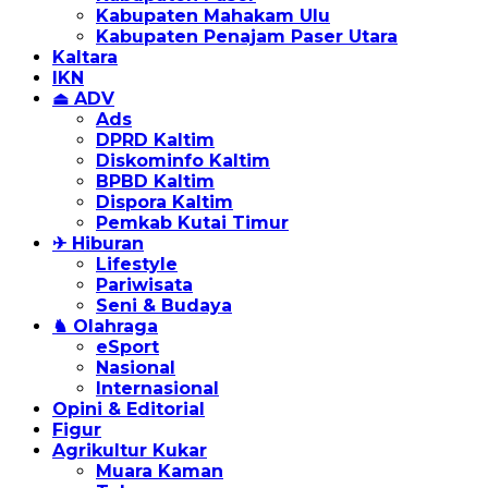
Kabupaten Mahakam Ulu
Kabupaten Penajam Paser Utara
Kaltara
IKN
⏏ ADV
Ads
DPRD Kaltim
Diskominfo Kaltim
BPBD Kaltim
Dispora Kaltim
Pemkab Kutai Timur
✈ Hiburan
Lifestyle
Pariwisata
Seni & Budaya
♞ Olahraga
eSport
Nasional
Internasional
Opini & Editorial
Figur
Agrikultur Kukar
Muara Kaman