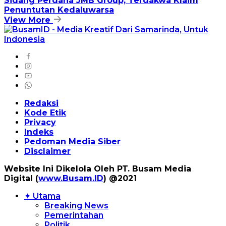
Sidang Perdana JMB Group, Terdakwa Klaim
Penuntutan Kedaluwarsa
View More
Redaksi
Kode Etik
Privacy
Indeks
Pedoman Media Siber
Disclaimer
Website Ini Dikelola Oleh PT. Busam Media
Digital (
www.Busam.ID
) @2021
✦ Utama
Breaking News
Pemerintahan
Politik