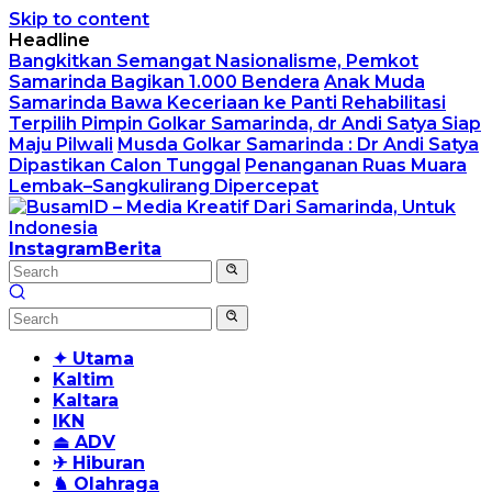
Skip to content
Headline
Bangkitkan Semangat Nasionalisme, Pemkot
Samarinda Bagikan 1.000 Bendera
Anak Muda
Samarinda Bawa Keceriaan ke Panti Rehabilitasi
Terpilih Pimpin Golkar Samarinda, dr Andi Satya Siap
Maju Pilwali
Musda Golkar Samarinda : Dr Andi Satya
Dipastikan Calon Tunggal
Penanganan Ruas Muara
Lembak–Sangkulirang Dipercepat
Instagram
Berita
✦ Utama
Kaltim
Kaltara
IKN
⏏ ADV
✈ Hiburan
♞ Olahraga