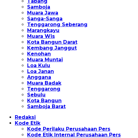
Tabang
Samboja
Muara Jawa
Sanga-Sanga
Tenggarong Seberang
Marangkayu
Muara Wis
Kota Bangun Darat
Kembang Janggut
Kenohan
Muara Muntai
Loa Kulu
Loa Janan
Anggana
Muara Badak
Tenggarong
Sebulu
Kota Bangun
Samboja Barat
Redaksi
Kode Etik
Kode Perilaku Perusahaan Pers
Kode Etik Internal Perusahaan Pers