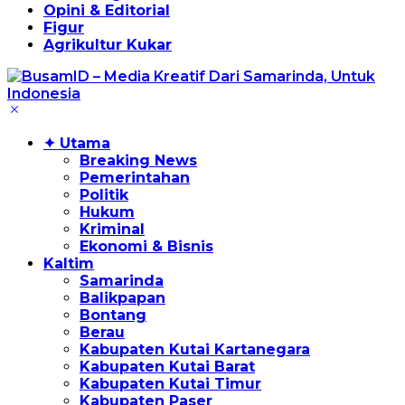
Opini & Editorial
Figur
Agrikultur Kukar
✦ Utama
Breaking News
Pemerintahan
Politik
Hukum
Kriminal
Ekonomi & Bisnis
Kaltim
Samarinda
Balikpapan
Bontang
Berau
Kabupaten Kutai Kartanegara
Kabupaten Kutai Barat
Kabupaten Kutai Timur
Kabupaten Paser