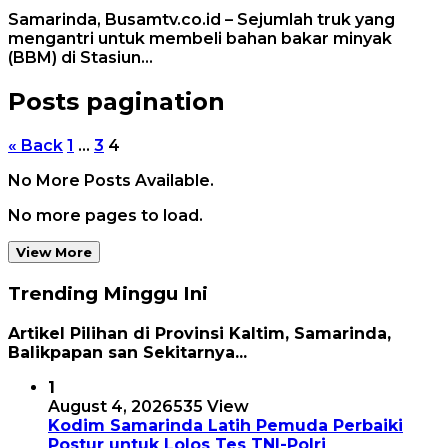
Samarinda, Busamtv.co.id – Sejumlah truk yang
mengantri untuk membeli bahan bakar minyak
(BBM) di Stasiun…
Posts pagination
« Back
1
…
3
4
No More Posts Available.
No more pages to load.
View More
Trending Minggu Ini
Artikel Pilihan di Provinsi Kaltim, Samarinda,
Balikpapan san Sekitarnya...
1
August 4, 2026
535 View
Kodim Samarinda Latih Pemuda Perbaiki
Postur untuk Lolos Tes TNI-Polri