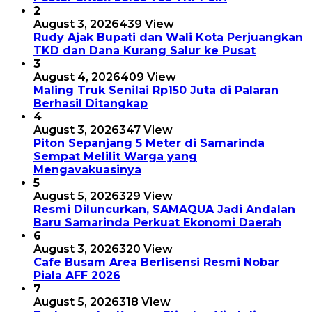
2
August 3, 2026
439 View
Rudy Ajak Bupati dan Wali Kota Perjuangkan
TKD dan Dana Kurang Salur ke Pusat
3
August 4, 2026
409 View
Maling Truk Senilai Rp150 Juta di Palaran
Berhasil Ditangkap
4
August 3, 2026
347 View
Piton Sepanjang 5 Meter di Samarinda
Sempat Melilit Warga yang
Mengavakuasinya
5
August 5, 2026
329 View
Resmi Diluncurkan, SAMAQUA Jadi Andalan
Baru Samarinda Perkuat Ekonomi Daerah
6
August 3, 2026
320 View
Cafe Busam Area Berlisensi Resmi Nobar
Piala AFF 2026
7
August 5, 2026
318 View