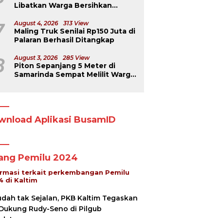
Libatkan Warga Bersihkan
Jembatan Menuju Dermaga
Derawan
7
August 4, 2026
313 View
Maling Truk Senilai Rp150 Juta di
Palaran Berhasil Ditangkap
8
August 3, 2026
285 View
Piton Sepanjang 5 Meter di
Samarinda Sempat Melilit Warga
yang Mengavakuasinya
wnload Aplikasi BusamID
lang Pemilu 2024
ormasi terkait perkembangan Pemilu
4 di Kaltim