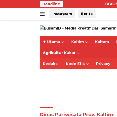
Skip
Headline
BBPJN Kaltim Per
to
Instagram
Berita
content
✦ Utama
Kaltim
Kaltara
Agrikultur Kukar
Redaksi
Kode Etik
Privacy
Dinas Pariwisata Prov. Kaltim