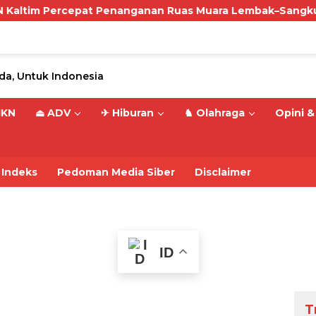
cepat Penanganan Ruas Muara Lembak–Sangkulirang, Perku
IKN
⏏ ADV
✈ Hiburan
♞ Olahraga
Opini & 
Indeks
Pedoman Media Siber
Disclaimer
ID
T