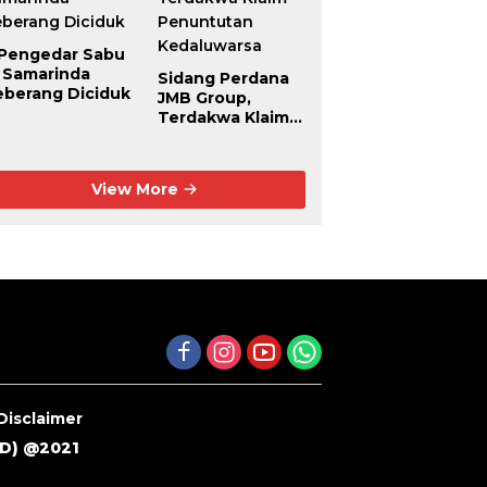
 Pengedar Sabu
i Samarinda
Sidang Perdana
eberang Diciduk
JMB Group,
Terdakwa Klaim
Penuntutan
Kedaluwarsa
View More
Disclaimer
ID
) @2021