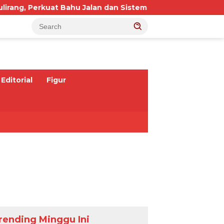
at Bahu Jalan dan Sistem Drainase
2 Kebakaran B
Editorial
Figur
rending Minggu Ini