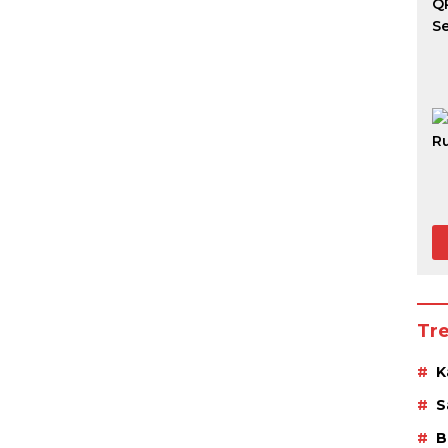
Tr
K
S
B