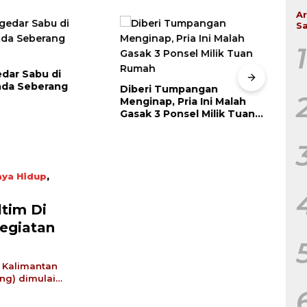
Ar
Sa
1
dar Sabu di
nda Seberang
Diberi Tumpangan
Tran
Menginap, Pria Ini Malah
Teng
Gasak 3 Ponsel Milik Tuan
Terb
Rumah
Dici
ya Hidup
,
tim Di
Kegiatan
 Kalimantan
eng) dimulai…