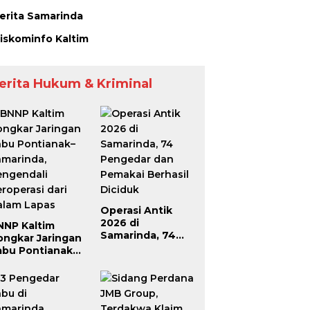
erita Samarinda
iskominfo Kaltim
erita Hukum & Kriminal
Operasi Antik
2026 di
NNP Kaltim
Samarinda, 74
ongkar Jaringan
Pengedar dan
abu Pontianak–
Pemakai Berhasil
amarinda,
Diciduk
engendali
roperasi dari
alam Lapas