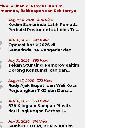
tikel Pilihan di Provinsi Kaltim,
marinda, Balikpapan san Sekitarnya...
August 4, 2026
404 View
Kodim Samarinda Latih Pemuda
Remaja 18 Tahun di Kukar
Perbaiki Postur untuk Lolos Tes
Curi Paddle Board
K
TNI-Polri
J
saksi Sabu di
2
July 31, 2026
387 View
B
garong Seberang
Operasi Antik 2026 di
ongkar, 2 Pemuda
Samarinda, 74 Pengedar dan
duk
Pemakai Berhasil Diciduk
3
July 31, 2026
385 View
Tekan Stunting, Pemprov Kaltim
Dorong Konsumsi Ikan dan
Pangan Murah
4
August 3, 2026
372 View
Rudy Ajak Bupati dan Wali Kota
Perjuangkan TKD dan Dana
Kurang Salur ke Pusat
5
July 31, 2026
363 View
538 Kilogram Sampah Plastik
dari Lingkungan Berhasil
Diselamatkan
6
July 31, 2026
316 View
Sambut HUT RI, BBPJN Kaltim