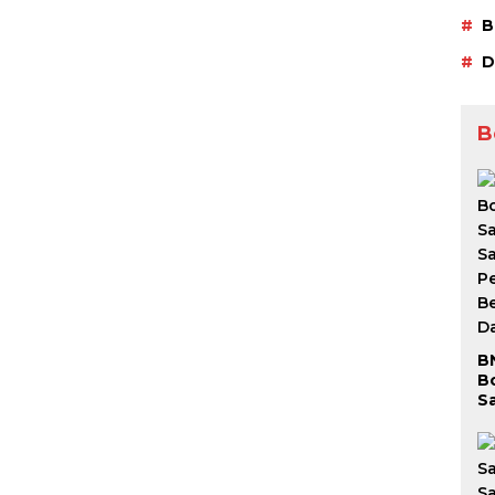
B
D
B
B
B
S
S
P
Be
D