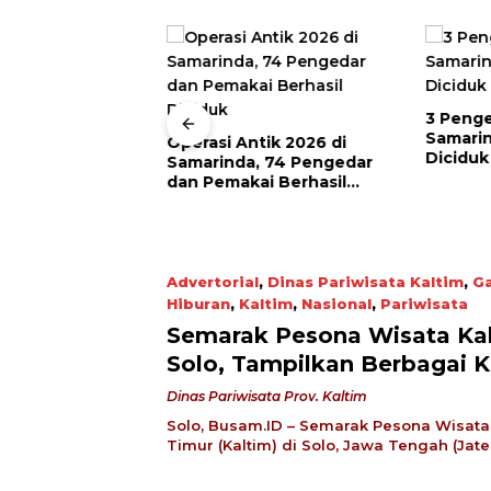
3 Penge
Samari
Operasi Antik 2026 di
Diciduk
Samarinda, 74 Pengedar
im Bongkar
dan Pemakai Berhasil
abu Pontianak–
Diciduk
 Pengendali
 dari Dalam
Advertorial
,
Dinas Pariwisata Kaltim
,
Ga
Hiburan
,
Kaltim
,
Nasional
,
Pariwisata
December 3, 2022
Semarak Pesona Wisata Kal
Solo, Tampilkan Berbagai 
Dinas Pariwisata Prov. Kaltim
Solo, Busam.ID – Semarak Pesona Wisata
Timur (Kaltim) di Solo, Jawa Tengah (Jat