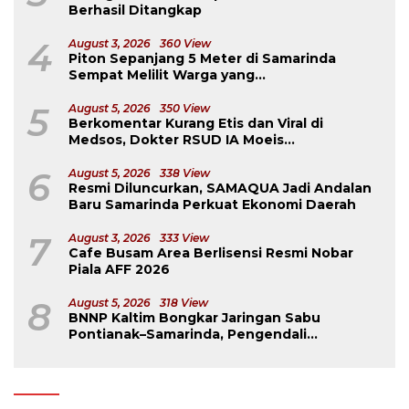
Berhasil Ditangkap
4
August 3, 2026
360 View
Piton Sepanjang 5 Meter di Samarinda
Sempat Melilit Warga yang
Mengavakuasinya
5
August 5, 2026
350 View
Berkomentar Kurang Etis dan Viral di
Medsos, Dokter RSUD IA Moeis
Dibebastugaskan
6
August 5, 2026
338 View
Resmi Diluncurkan, SAMAQUA Jadi Andalan
Baru Samarinda Perkuat Ekonomi Daerah
7
August 3, 2026
333 View
Cafe Busam Area Berlisensi Resmi Nobar
Piala AFF 2026
8
August 5, 2026
318 View
BNNP Kaltim Bongkar Jaringan Sabu
Pontianak–Samarinda, Pengendali
Beroperasi dari Dalam Lapas