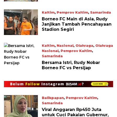
Kaltim
,
Pemprov Kaltim
,
Samarinda
May 18, 2026
Borneo FC Main di Asia, Rudy
Janjikan Tambah Pencahayaan
Stadion Segiri
Kaltim
,
Nasional
,
Olahraga
,
Olahraga
Nasional
,
Pemprov Kaltim
,
Samarinda
May 17, 2026
Bersama Istri, Rudy Nobar
Borneo FC vs Persijap
Balikpapan
,
Pemprov Kaltim
,
Samarinda
May 4, 2026
Viral Anggaran Rp450 Juta
untuk Cuci Pakaian Gubernur,