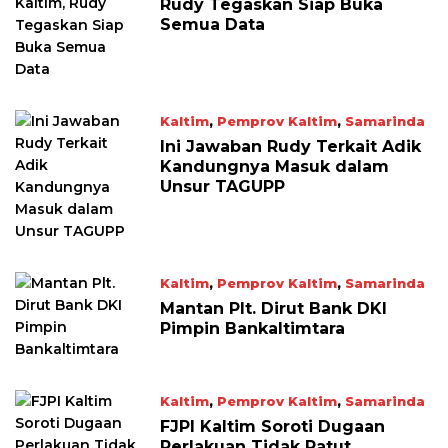
Rudy Tegaskan Siap Buka
Semua Data
Kaltim
,
Pemprov Kaltim
,
Samarinda
April 23, 2026
Ini Jawaban Rudy Terkait Adik
Kandungnya Masuk dalam
Unsur TAGUPP
Kaltim
,
Pemprov Kaltim
,
Samarinda
April 23, 2026
Mantan Plt. Dirut Bank DKI
Pimpin Bankaltimtara
Kaltim
,
Pemprov Kaltim
,
Samarinda
April 22, 2026
FJPI Kaltim Soroti Dugaan
Perlakuan Tidak Patut