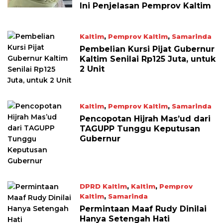
Ini Penjelasan Pemprov Kaltim
Kaltim
,
Pemprov Kaltim
,
Samarinda
May 1, 2026
Pembelian Kursi Pijat Gubernur
Kaltim Senilai Rp125 Juta, untuk
2 Unit
Kaltim
,
Pemprov Kaltim
,
Samarinda
April 28, 2026
Pencopotan Hijrah Mas’ud dari
TAGUPP Tunggu Keputusan
Gubernur
DPRD Kaltim
,
Kaltim
,
Pemprov
Kaltim
,
Samarinda
April 27, 2026
Permintaan Maaf Rudy Dinilai
Hanya Setengah Hati