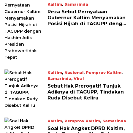
Kaltim
,
Samarinda
April 25, 2026
Reza Sebut Pernyataan
Gubernur Kaltim Menyamakan
Posisi Hijrah di TAGUPP dengan
Hashim Adik Presiden Prabowo
tidak Tepat
Kaltim
,
Nasional
,
Pemprov Kaltim
,
Samarinda
,
Viral
April 24, 2026
Sebut Hak Prerogatif Tunjuk
Adiknya di TAGUPP, Tindakan
Rudy Disebut Keliru
Kaltim
,
Pemprov Kaltim
,
Samarinda
April 23, 2026
Soal Hak Angket DPRD Kaltim,