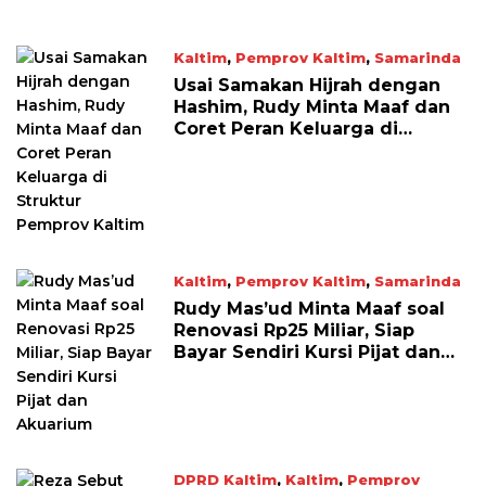
Kaltim
,
Pemprov Kaltim
,
Samarinda
April 26, 2026
Usai Samakan Hijrah dengan
Hashim, Rudy Minta Maaf dan
Coret Peran Keluarga di
Struktur Pemprov Kaltim
Kaltim
,
Pemprov Kaltim
,
Samarinda
April 26, 2026
Rudy Mas’ud Minta Maaf soal
Renovasi Rp25 Miliar, Siap
Bayar Sendiri Kursi Pijat dan
Akuarium
DPRD Kaltim
,
Kaltim
,
Pemprov