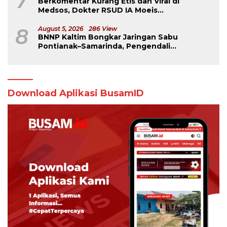
7
Berkomentar Kurang Etis dan Viral di
Medsos, Dokter RSUD IA Moeis
Dibebastugaskan
8
August 5, 2026
286 View
BNNP Kaltim Bongkar Jaringan Sabu
Pontianak–Samarinda, Pengendali
Beroperasi dari Dalam Lapas
Download Aplikasi BusamID