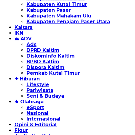
Kabupaten Kutai Timur
Kabupaten Paser
Kabupaten Mahakam Ulu
Kabupaten Penajam Paser Utara
Kaltara
IKN
⏏ ADV
Ads
DPRD Kaltim
Diskominfo Kaltim
BPBD Kaltim
Dispora Kaltim
Pemkab Kutai Timur
✈ Hiburan
Lifestyle
Pariwisata
Seni & Budaya
♞ Olahraga
eSport
Nasional
Internasional
Opini & Editorial
Figur