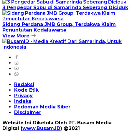
3 Pengedar Sabu di Samarinda Seberang Diciduk
Sidang Perdana JMB Group, Terdakwa Klaim
Penuntutan Kedaluwarsa
View More
Redaksi
Kode Etik
Privacy
Indeks
Pedoman Media Siber
Disclaimer
Website Ini Dikelola Oleh PT. Busam Media
Digital (
www.Busam.ID
) @2021