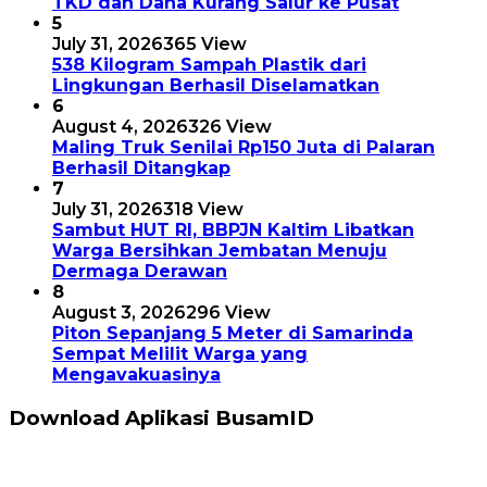
TKD dan Dana Kurang Salur ke Pusat
5
July 31, 2026
365 View
538 Kilogram Sampah Plastik dari
Lingkungan Berhasil Diselamatkan
6
August 4, 2026
326 View
Maling Truk Senilai Rp150 Juta di Palaran
Berhasil Ditangkap
7
July 31, 2026
318 View
Sambut HUT RI, BBPJN Kaltim Libatkan
Warga Bersihkan Jembatan Menuju
Dermaga Derawan
8
August 3, 2026
296 View
Piton Sepanjang 5 Meter di Samarinda
Sempat Melilit Warga yang
Mengavakuasinya
Download Aplikasi BusamID