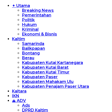
✦ Utama
Breaking News
Pemerintahan
Politik
Hukum
Kriminal
Ekonomi & Bisnis
Kaltim
Samarinda
Balikpapan
Bontang
Berau
Kabupaten Kutai Kartanegara
Kabupaten Kutai Barat
Kabupaten Kutai Timur
Kabupaten Paser
Kabupaten Mahakam Ulu
Kabupaten Penajam Paser Utara
Kaltara
IKN
⏏ ADV
Ads
DPRD Kaltim