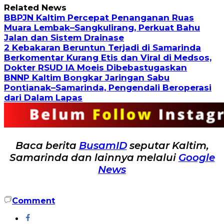
Related News
BBPJN Kaltim Percepat Penanganan Ruas
Muara Lembak–Sangkulirang, Perkuat Bahu
Jalan dan Sistem Drainase
2 Kebakaran Beruntun Terjadi di Samarinda
Berkomentar Kurang Etis dan Viral di Medsos,
Dokter RSUD IA Moeis Dibebastugaskan
BNNP Kaltim Bongkar Jaringan Sabu
Pontianak–Samarinda, Pengendali Beroperasi
dari Dalam Lapas
Baca berita
BusamID
seputar Kaltim,
Samarinda dan lainnya melalui
Google
News
Comment