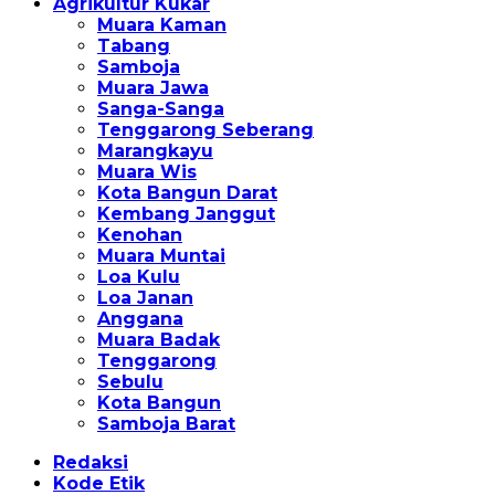
Agrikultur Kukar
Muara Kaman
Tabang
Samboja
Muara Jawa
Sanga-Sanga
Tenggarong Seberang
Marangkayu
Muara Wis
Kota Bangun Darat
Kembang Janggut
Kenohan
Muara Muntai
Loa Kulu
Loa Janan
Anggana
Muara Badak
Tenggarong
Sebulu
Kota Bangun
Samboja Barat
Redaksi
Kode Etik