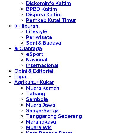
Diskominfo Kaltim
BPBD Kaltim
Dispora Kaltim
Pemkab Kutai Timur
✈ Hiburan
Lifestyle
Pariwisata
Seni & Budaya
♞ Olahraga
eSport
Nasional
Internasional
Opini & Editorial
Figur
Agrikultur Kukar
Muara Kaman
Tabang
Samboja
Muara Jawa
Sanga-Sanga
Tenggarong Seberang
Marangkayu
Muara Wis