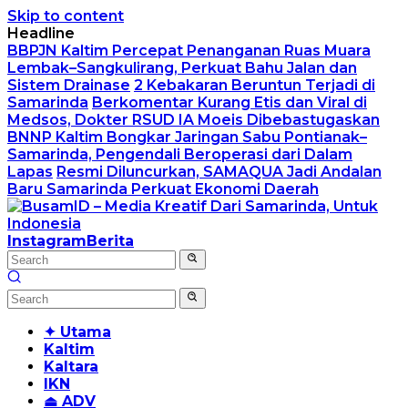
Skip to content
Headline
BBPJN Kaltim Percepat Penanganan Ruas Muara
Lembak–Sangkulirang, Perkuat Bahu Jalan dan
Sistem Drainase
2 Kebakaran Beruntun Terjadi di
Samarinda
Berkomentar Kurang Etis dan Viral di
Medsos, Dokter RSUD IA Moeis Dibebastugaskan
BNNP Kaltim Bongkar Jaringan Sabu Pontianak–
Samarinda, Pengendali Beroperasi dari Dalam
Lapas
Resmi Diluncurkan, SAMAQUA Jadi Andalan
Baru Samarinda Perkuat Ekonomi Daerah
Instagram
Berita
✦ Utama
Kaltim
Kaltara
IKN
⏏ ADV