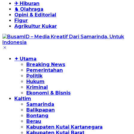
✈ Hiburan
♞ Olahraga
Opini & Editorial
Figur
Agrikultur Kukar
✦ Utama
Breaking News
Pemerintahan
Politik
Hukum
Kriminal
Ekonomi & Bisnis
Kaltim
Samarinda
Balikpapan
Bontang
Berau
Kabupaten Kutai Kartanegara
Kabupaten Kutai Barat