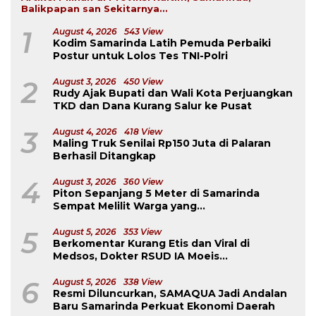
Balikpapan san Sekitarnya...
1
August 4, 2026
543 View
Kodim Samarinda Latih Pemuda Perbaiki
Postur untuk Lolos Tes TNI-Polri
2
August 3, 2026
450 View
Rudy Ajak Bupati dan Wali Kota Perjuangkan
TKD dan Dana Kurang Salur ke Pusat
3
August 4, 2026
418 View
Maling Truk Senilai Rp150 Juta di Palaran
Berhasil Ditangkap
4
August 3, 2026
360 View
Piton Sepanjang 5 Meter di Samarinda
Sempat Melilit Warga yang
Mengavakuasinya
5
August 5, 2026
353 View
Berkomentar Kurang Etis dan Viral di
Medsos, Dokter RSUD IA Moeis
Dibebastugaskan
6
August 5, 2026
338 View
Resmi Diluncurkan, SAMAQUA Jadi Andalan
Baru Samarinda Perkuat Ekonomi Daerah