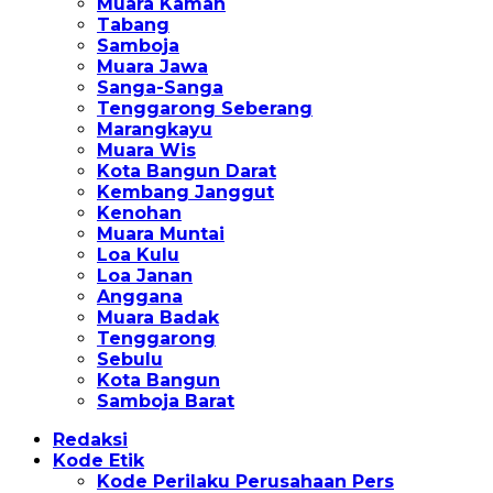
Muara Kaman
Tabang
Samboja
Muara Jawa
Sanga-Sanga
Tenggarong Seberang
Marangkayu
Muara Wis
Kota Bangun Darat
Kembang Janggut
Kenohan
Muara Muntai
Loa Kulu
Loa Janan
Anggana
Muara Badak
Tenggarong
Sebulu
Kota Bangun
Samboja Barat
Redaksi
Kode Etik
Kode Perilaku Perusahaan Pers