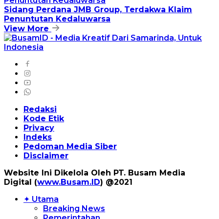
Sidang Perdana JMB Group, Terdakwa Klaim
Penuntutan Kedaluwarsa
View More
Redaksi
Kode Etik
Privacy
Indeks
Pedoman Media Siber
Disclaimer
Website Ini Dikelola Oleh PT. Busam Media
Digital (
www.Busam.ID
) @2021
✦ Utama
Breaking News
Pemerintahan