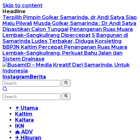
Skip to content
Headline
Terpilih Pimpin Golkar Samarinda, dr Andi Satya Siap
Maju Pilwali
Musda Golkar Samarinda : Dr Andi Satya
Dipastikan Calon Tunggal
Penanganan Ruas Muara
Lembak–Sangkulirang Dipercepat
5 Bangunan di
Samarinda Ludes Terbakar, Diduga Korsleting
BBPJN Kaltim Percepat Penanganan Ruas Muara
Lembak–Sangkulirang, Perkuat Bahu Jalan dan
Sistem Drainase
Instagram
Berita
✦ Utama
Kaltim
Kaltara
IKN
⏏ ADV
✈ Hiburan