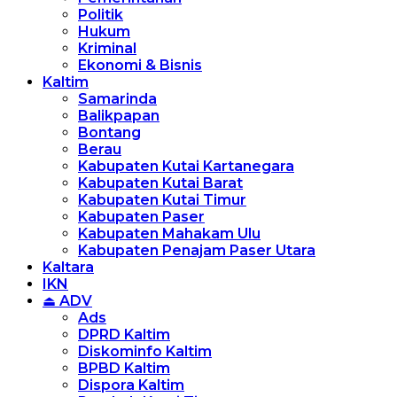
Politik
Hukum
Kriminal
Ekonomi & Bisnis
Kaltim
Samarinda
Balikpapan
Bontang
Berau
Kabupaten Kutai Kartanegara
Kabupaten Kutai Barat
Kabupaten Kutai Timur
Kabupaten Paser
Kabupaten Mahakam Ulu
Kabupaten Penajam Paser Utara
Kaltara
IKN
⏏ ADV
Ads
DPRD Kaltim
Diskominfo Kaltim
BPBD Kaltim
Dispora Kaltim