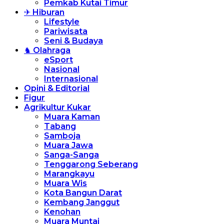
Pemkab Kutai Timur
✈ Hiburan
Lifestyle
Pariwisata
Seni & Budaya
♞ Olahraga
eSport
Nasional
Internasional
Opini & Editorial
Figur
Agrikultur Kukar
Muara Kaman
Tabang
Samboja
Muara Jawa
Sanga-Sanga
Tenggarong Seberang
Marangkayu
Muara Wis
Kota Bangun Darat
Kembang Janggut
Kenohan
Muara Muntai