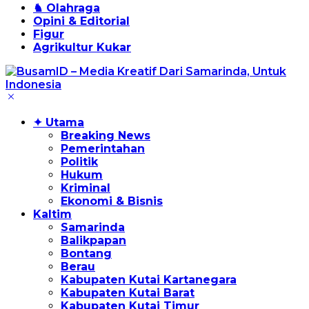
♞ Olahraga
Opini & Editorial
Figur
Agrikultur Kukar
✦ Utama
Breaking News
Pemerintahan
Politik
Hukum
Kriminal
Ekonomi & Bisnis
Kaltim
Samarinda
Balikpapan
Bontang
Berau
Kabupaten Kutai Kartanegara
Kabupaten Kutai Barat
Kabupaten Kutai Timur