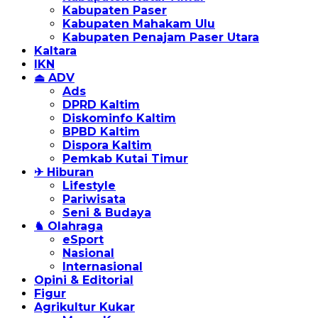
Kabupaten Paser
Kabupaten Mahakam Ulu
Kabupaten Penajam Paser Utara
Kaltara
IKN
⏏ ADV
Ads
DPRD Kaltim
Diskominfo Kaltim
BPBD Kaltim
Dispora Kaltim
Pemkab Kutai Timur
✈ Hiburan
Lifestyle
Pariwisata
Seni & Budaya
♞ Olahraga
eSport
Nasional
Internasional
Opini & Editorial
Figur
Agrikultur Kukar