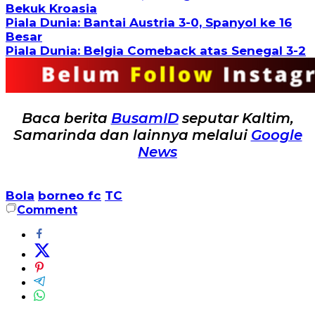
Bekuk Kroasia
Piala Dunia: Bantai Austria 3-0, Spanyol ke 16
Besar
Piala Dunia: Belgia Comeback atas Senegal 3-2
Baca berita
BusamID
seputar Kaltim,
Samarinda dan lainnya melalui
Google
News
Bola
borneo fc
TC
Comment