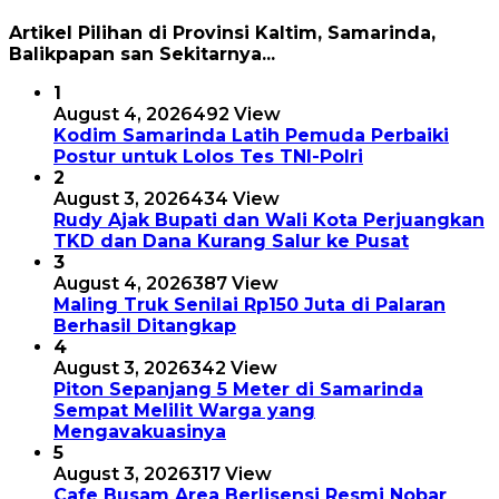
Artikel Pilihan di Provinsi Kaltim, Samarinda,
Balikpapan san Sekitarnya...
1
August 4, 2026
492 View
Kodim Samarinda Latih Pemuda Perbaiki
Postur untuk Lolos Tes TNI-Polri
2
August 3, 2026
434 View
Rudy Ajak Bupati dan Wali Kota Perjuangkan
TKD dan Dana Kurang Salur ke Pusat
3
August 4, 2026
387 View
Maling Truk Senilai Rp150 Juta di Palaran
Berhasil Ditangkap
4
August 3, 2026
342 View
Piton Sepanjang 5 Meter di Samarinda
Sempat Melilit Warga yang
Mengavakuasinya
5
August 3, 2026
317 View
Cafe Busam Area Berlisensi Resmi Nobar