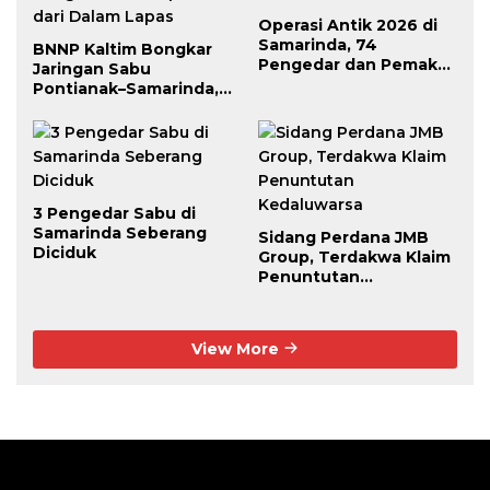
Operasi Antik 2026 di
Samarinda, 74
BNNP Kaltim Bongkar
Pengedar dan Pemakai
Jaringan Sabu
Berhasil Diciduk
Pontianak–Samarinda,
Pengendali Beroperasi
dari Dalam Lapas
3 Pengedar Sabu di
Samarinda Seberang
Sidang Perdana JMB
Diciduk
Group, Terdakwa Klaim
Penuntutan
Kedaluwarsa
View More