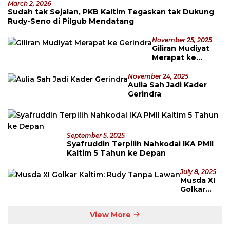
March 2, 2026
Sudah tak Sejalan, PKB Kaltim Tegaskan tak Dukung
Rudy-Seno di Pilgub Mendatang
November 25, 2025
Giliran Mudiyat
Merapat ke
Gerindra
November 24, 2025
Aulia Sah Jadi Kader
Gerindra
September 5, 2025
Syafruddin Terpilih Nahkodai IKA PMII
Kaltim 5 Tahun ke Depan
July 8, 2025
Musda XI
Golkar
Kaltim:
Rudy
View More
Tanpa
Lawan