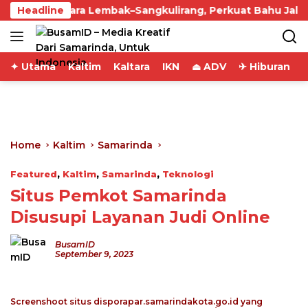
Skip
as Muara Lembak–Sangkulirang, Perkuat Bahu Jalan dan S
Headline
to
content
✦ Utama
Kaltim
Kaltara
IKN
⏏ ADV
✈ Hiburan
Home
Kaltim
Samarinda
Featured
,
Kaltim
,
Samarinda
,
Teknologi
Situs Pemkot Samarinda
Disusupi Layanan Judi Online
BusamID
September 9, 2023
Screenshoot situs disporapar.samarindakota.go.id yang