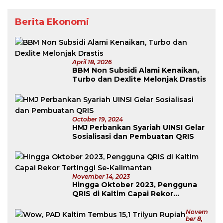
Berita Ekonomi
April 18, 2026
BBM Non Subsidi Alami Kenaikan,
Turbo dan Dexlite Melonjak Drastis
October 19, 2024
HMJ Perbankan Syariah UINSI Gelar
Sosialisasi dan Pembuatan QRIS
November 14, 2023
Hingga Oktober 2023, Pengguna
QRIS di Kaltim Capai Rekor
Tertinggi Se-Kalimantan
Novem
Ber 8,