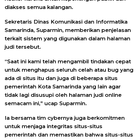
diakses semua kalangan.
Sekretaris Dinas Komunikasi dan Informatika
Samarinda, Suparmin, memberikan penjelasan
terkait sistem yang digunakan dalam halaman
judi tersebut.
“Saat ini kami telah mengambil tindakan cepat
untuk menghapus seluruh celah atau bug yang
ada di situs itu dan juga di beberapa situs
pemerintah Kota Samarinda yang lain agar
tidak lagi disusupi oleh halaman judi online
semacam ini,” ucap Suparmin.
Ia bersama tim cybernya juga berkomitmen
untuk menjaga integritas situs-situs
pemerintah dan memastikan bahwa situs-situs