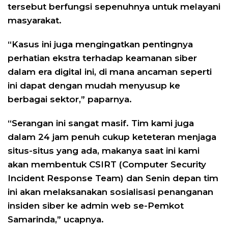
tersebut berfungsi sepenuhnya untuk melayani
masyarakat.
“Kasus ini juga mengingatkan pentingnya
perhatian ekstra terhadap keamanan siber
dalam era digital ini, di mana ancaman seperti
ini dapat dengan mudah menyusup ke
berbagai sektor,” paparnya.
“Serangan ini sangat masif. Tim kami juga
dalam 24 jam penuh cukup keteteran menjaga
situs-situs yang ada, makanya saat ini kami
akan membentuk CSIRT (Computer Security
Incident Response Team) dan Senin depan tim
ini akan melaksanakan sosialisasi penanganan
insiden siber ke admin web se-Pemkot
Samarinda,” ucapnya.