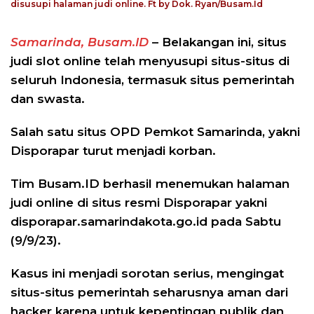
disusupi halaman judi online. Ft by Dok. Ryan/Busam.Id
Samarinda, Busam.ID
– Belakangan ini, situs
judi slot online telah menyusupi situs-situs di
seluruh Indonesia, termasuk situs pemerintah
dan swasta.
Salah satu situs OPD Pemkot Samarinda, yakni
Disporapar turut menjadi korban.
Tim Busam.ID berhasil menemukan halaman
judi online di situs resmi Disporapar yakni
disporapar.samarindakota.go.id pada Sabtu
(9/9/23).
Kasus ini menjadi sorotan serius, mengingat
situs-situs pemerintah seharusnya aman dari
hacker karena untuk kepentingan publik dan