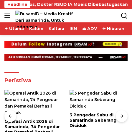
Skip
i Medsos, Dokter RSUD IA Moeis Dibebastugaskan
Headline
B
to
content
✦ Utama
Kaltim
Kaltara
IKN
⏏ ADV
✈ Hiburan
Peristiwa
3 Pengedar Sabu di
Samarinda Seberang
Operasi Antik 2026 di
Diciduk
Samarinda, 74 Pengedar
dan Pemakai Berhasil