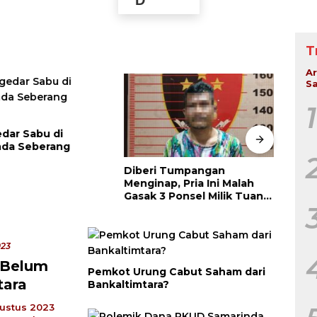
T
Ar
Sa
1
dar Sabu di
nda Seberang
Diberi Tumpangan
Tran
Menginap, Pria Ini Malah
Teng
Gasak 3 Ponsel Milik Tuan
Terb
Rumah
Dici
023
 Belum
Pemkot Urung Cabut Saham dari
tara
Bankaltimtara?
ustus 2023