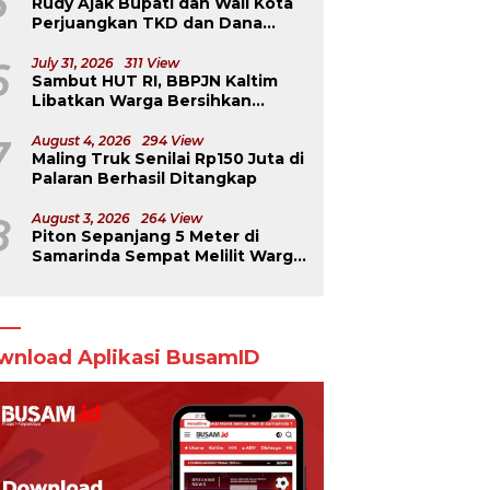
5
Rudy Ajak Bupati dan Wali Kota
Perjuangkan TKD dan Dana
Kurang Salur ke Pusat
6
July 31, 2026
311 View
Sambut HUT RI, BBPJN Kaltim
Libatkan Warga Bersihkan
Jembatan Menuju Dermaga
Derawan
7
August 4, 2026
294 View
Maling Truk Senilai Rp150 Juta di
Palaran Berhasil Ditangkap
8
August 3, 2026
264 View
Piton Sepanjang 5 Meter di
Samarinda Sempat Melilit Warga
yang Mengavakuasinya
wnload Aplikasi BusamID