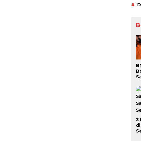
D
B
B
B
S
S
P
Be
D
3
d
S