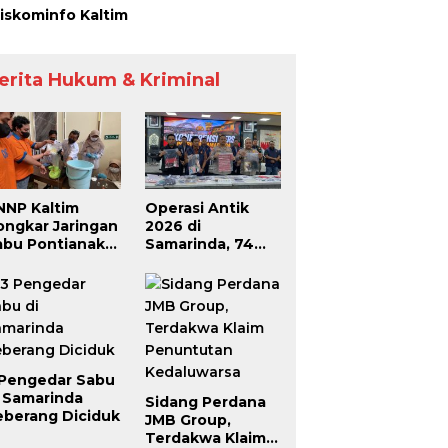
iskominfo Kaltim
erita Hukum & Kriminal
NNP Kaltim
Operasi Antik
ongkar Jaringan
2026 di
abu Pontianak–
Samarinda, 74
amarinda,
Pengedar dan
engendali
Pemakai Berhasil
roperasi dari
Diciduk
alam Lapas
 Pengedar Sabu
i Samarinda
Sidang Perdana
eberang Diciduk
JMB Group,
Terdakwa Klaim