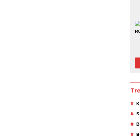
Tr
K
S
B
B