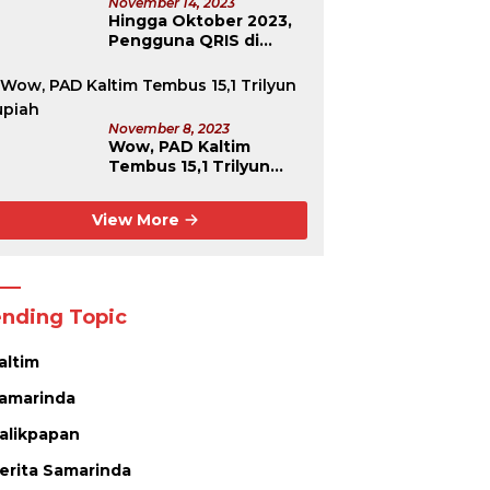
November 14, 2023
Hingga Oktober 2023,
Pengguna QRIS di
Kaltim Capai Rekor
Tertinggi Se-
Kalimantan
November 8, 2023
Wow, PAD Kaltim
Tembus 15,1 Trilyun
Rupiah
View More
ending Topic
altim
amarinda
alikpapan
erita Samarinda