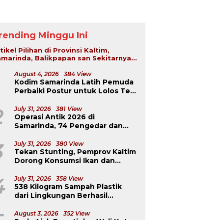
rending Minggu Ini
tikel Pilihan di Provinsi Kaltim,
marinda, Balikpapan san Sekitarnya...
August 4, 2026
384 View
Kodim Samarinda Latih Pemuda
Remaja 18 Tahun di Kukar
Perbaiki Postur untuk Lolos Tes
Curi Paddle Board
K
TNI-Polri
J
2
July 31, 2026
381 View
B
Operasi Antik 2026 di
saksi Sabu di
Samarinda, 74 Pengedar dan
garong Seberang
Pemakai Berhasil Diciduk
ongkar, 2 Pemuda
3
July 31, 2026
380 View
duk
Tekan Stunting, Pemprov Kaltim
Dorong Konsumsi Ikan dan
Pangan Murah
4
July 31, 2026
358 View
538 Kilogram Sampah Plastik
dari Lingkungan Berhasil
Diselamatkan
August 3, 2026
352 View