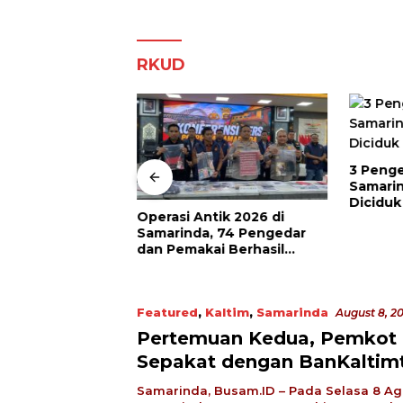
RKUD
3 Penge
Samari
Diciduk
im Bongkar
Operasi Antik 2026 di
abu Pontianak–
Samarinda, 74 Pengedar
 Pengendali
dan Pemakai Berhasil
 dari Dalam
Diciduk
Featured
,
Kaltim
,
Samarinda
August 8, 2
Pertemuan Kedua, Pemkot
Sepakat dengan BanKaltim
Samarinda, Busam.ID – Pada Selasa 8 Ag