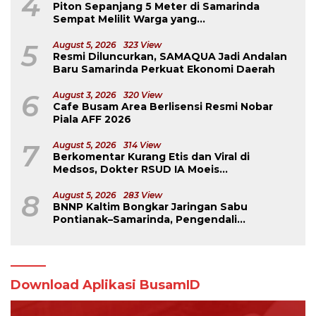
4
Piton Sepanjang 5 Meter di Samarinda
Sempat Melilit Warga yang
Mengavakuasinya
5
August 5, 2026
323 View
Resmi Diluncurkan, SAMAQUA Jadi Andalan
Baru Samarinda Perkuat Ekonomi Daerah
6
August 3, 2026
320 View
Cafe Busam Area Berlisensi Resmi Nobar
Piala AFF 2026
7
August 5, 2026
314 View
Berkomentar Kurang Etis dan Viral di
Medsos, Dokter RSUD IA Moeis
Dibebastugaskan
8
August 5, 2026
283 View
BNNP Kaltim Bongkar Jaringan Sabu
Pontianak–Samarinda, Pengendali
Beroperasi dari Dalam Lapas
Download Aplikasi BusamID