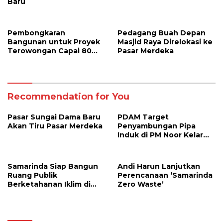
Baru
Pembongkaran
Pedagang Buah Depan
Bangunan untuk Proyek
Masjid Raya Direlokasi ke
Terowongan Capai 80
Pasar Merdeka
Persen
Recommendation for You
Pasar Sungai Dama Baru
PDAM Target
Akan Tiru Pasar Merdeka
Penyambungan Pipa
Induk di PM Noor Kelar
Senin Besok
Samarinda Siap Bangun
Andi Harun Lanjutkan
Ruang Publik
Perencanaan ‘Samarinda
Berketahanan Iklim di
Zero Waste’
Pasar Segiri