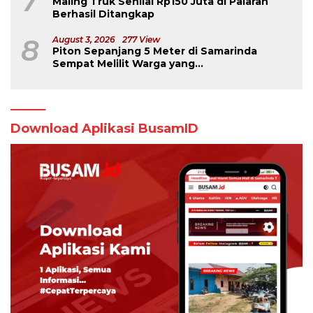
7
Maling Truk Senilai Rp150 Juta di Palaran
Berhasil Ditangkap
8
August 3, 2026
277 View
Piton Sepanjang 5 Meter di Samarinda
Sempat Melilit Warga yang
Mengavakuasinya
Download Aplikasi BusamID