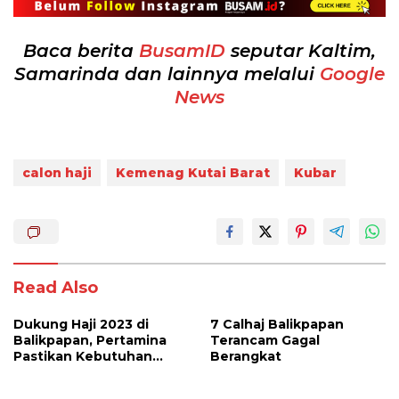
Baca berita
BusamID
seputar Kaltim,
Samarinda dan lainnya melalui
Google
News
calon haji
Kemenag Kutai Barat
Kubar
Read Also
Dukung Haji 2023 di
7 Calhaj Balikpapan
Balikpapan, Pertamina
Terancam Gagal
Pastikan Kebutuhan
Berangkat
Avtur Pesawat Terpenuhi