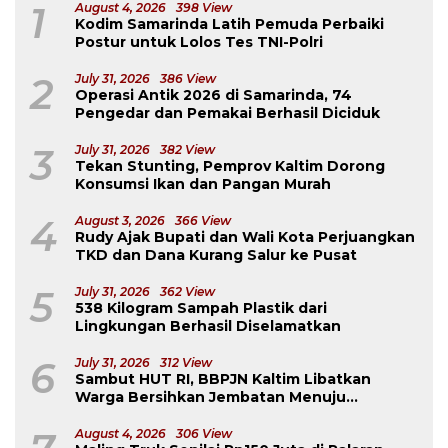
1
August 4, 2026
398 View
Kodim Samarinda Latih Pemuda Perbaiki
Postur untuk Lolos Tes TNI-Polri
2
July 31, 2026
386 View
Operasi Antik 2026 di Samarinda, 74
Pengedar dan Pemakai Berhasil Diciduk
3
July 31, 2026
382 View
Tekan Stunting, Pemprov Kaltim Dorong
Konsumsi Ikan dan Pangan Murah
4
August 3, 2026
366 View
Rudy Ajak Bupati dan Wali Kota Perjuangkan
TKD dan Dana Kurang Salur ke Pusat
5
July 31, 2026
362 View
538 Kilogram Sampah Plastik dari
Lingkungan Berhasil Diselamatkan
6
July 31, 2026
312 View
Sambut HUT RI, BBPJN Kaltim Libatkan
Warga Bersihkan Jembatan Menuju
Dermaga Derawan
August 4, 2026
306 View