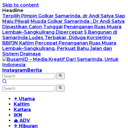
Skip to content
Headline
Terpilih Pimpin Golkar Samarinda, dr Andi Satya Siap
Maju Pilwali
Musda Golkar Samarinda : Dr Andi Satya
Dipastikan Calon Tunggal
Penanganan Ruas Muara
Lembak–Sangkulirang Dipercepat
5 Bangunan di
Samarinda Ludes Terbakar, Diduga Korsleting
BBPJN Kaltim Percepat Penanganan Ruas Muara
Lembak–Sangkulirang, Perkuat Bahu Jalan dan
Sistem Drainase
Instagram
Berita
✦ Utama
Kaltim
Kaltara
IKN
⏏ ADV
✈ Hiburan