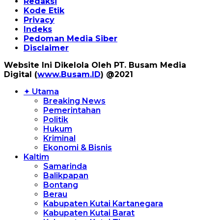
Redaksi
Kode Etik
Privacy
Indeks
Pedoman Media Siber
Disclaimer
Website Ini Dikelola Oleh PT. Busam Media
Digital (
www.Busam.ID
) @2021
✦ Utama
Breaking News
Pemerintahan
Politik
Hukum
Kriminal
Ekonomi & Bisnis
Kaltim
Samarinda
Balikpapan
Bontang
Berau
Kabupaten Kutai Kartanegara
Kabupaten Kutai Barat