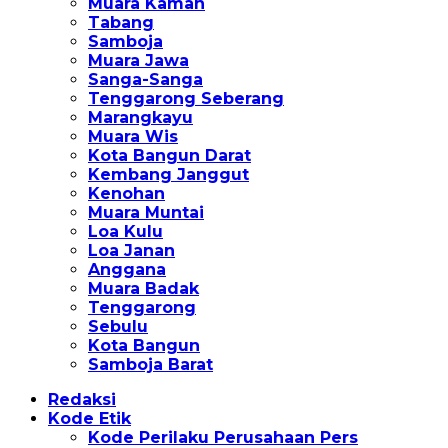
Muara Kaman
Tabang
Samboja
Muara Jawa
Sanga-Sanga
Tenggarong Seberang
Marangkayu
Muara Wis
Kota Bangun Darat
Kembang Janggut
Kenohan
Muara Muntai
Loa Kulu
Loa Janan
Anggana
Muara Badak
Tenggarong
Sebulu
Kota Bangun
Samboja Barat
Redaksi
Kode Etik
Kode Perilaku Perusahaan Pers