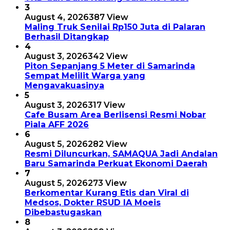
3
August 4, 2026
387 View
Maling Truk Senilai Rp150 Juta di Palaran
Berhasil Ditangkap
4
August 3, 2026
342 View
Piton Sepanjang 5 Meter di Samarinda
Sempat Melilit Warga yang
Mengavakuasinya
5
August 3, 2026
317 View
Cafe Busam Area Berlisensi Resmi Nobar
Piala AFF 2026
6
August 5, 2026
282 View
Resmi Diluncurkan, SAMAQUA Jadi Andalan
Baru Samarinda Perkuat Ekonomi Daerah
7
August 5, 2026
273 View
Berkomentar Kurang Etis dan Viral di
Medsos, Dokter RSUD IA Moeis
Dibebastugaskan
8