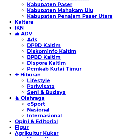
Kabupaten Paser
Kabupaten Mahakam Ulu
Kabupaten Penajam Paser Utara
Kaltara
IKN
⏏ ADV
Ads
DPRD Kaltim
Diskominfo Kaltim
BPBD Kaltim
Dispora Kaltim
Pemkab Kutai Timur
✈ Hiburan
Lifestyle
Pariwisata
Seni & Budaya
♞ Olahraga
eSport
Nasional
Internasional
Opini & Editorial
Figur
Agrikultur Kukar