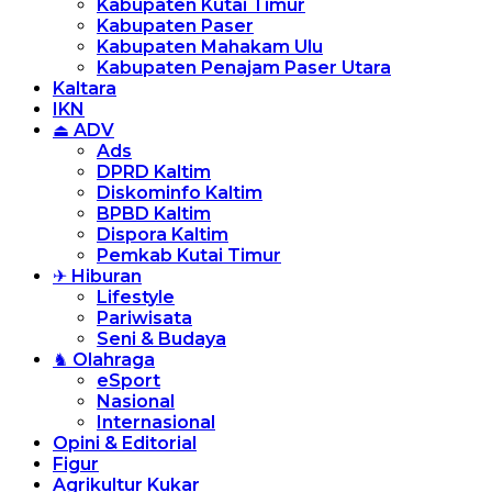
Kabupaten Kutai Timur
Kabupaten Paser
Kabupaten Mahakam Ulu
Kabupaten Penajam Paser Utara
Kaltara
IKN
⏏ ADV
Ads
DPRD Kaltim
Diskominfo Kaltim
BPBD Kaltim
Dispora Kaltim
Pemkab Kutai Timur
✈ Hiburan
Lifestyle
Pariwisata
Seni & Budaya
♞ Olahraga
eSport
Nasional
Internasional
Opini & Editorial
Figur
Agrikultur Kukar