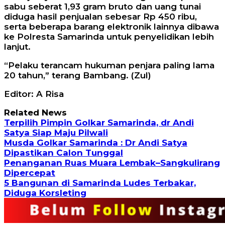
sabu seberat 1,93 gram bruto dan uang tunai
diduga hasil penjualan sebesar Rp 450 ribu,
serta beberapa barang elektronik lainnya dibawa
ke Polresta Samarinda untuk penyelidikan lebih
lanjut.
“Pelaku terancam hukuman penjara paling lama
20 tahun,” terang Bambang. (Zul)
Editor: A Risa
Related News
Terpilih Pimpin Golkar Samarinda, dr Andi
Satya Siap Maju Pilwali
Musda Golkar Samarinda : Dr Andi Satya
Dipastikan Calon Tunggal
Penanganan Ruas Muara Lembak–Sangkulirang
Dipercepat
5 Bangunan di Samarinda Ludes Terbakar,
Diduga Korsleting