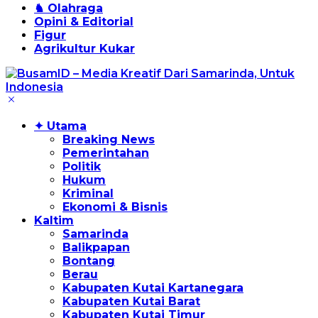
♞ Olahraga
Opini & Editorial
Figur
Agrikultur Kukar
✦ Utama
Breaking News
Pemerintahan
Politik
Hukum
Kriminal
Ekonomi & Bisnis
Kaltim
Samarinda
Balikpapan
Bontang
Berau
Kabupaten Kutai Kartanegara
Kabupaten Kutai Barat
Kabupaten Kutai Timur