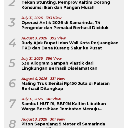
2
Tekan Stunting, Pemprov Kaltim Dorong
Konsumsi Ikan dan Pangan Murah
3
July 31, 2026
393 View
Operasi Antik 2026 di Samarinda, 74
Pengedar dan Pemakai Berhasil Diciduk
4
August 3, 2026
392 View
Rudy Ajak Bupati dan Wali Kota Perjuangkan
TKD dan Dana Kurang Salur ke Pusat
5
July 31, 2026
366 View
538 Kilogram Sampah Plastik dari
Lingkungan Berhasil Diselamatkan
6
August 4, 2026
331 View
Maling Truk Senilai Rp150 Juta di Palaran
Berhasil Ditangkap
7
July 31, 2026
318 View
Sambut HUT RI, BBPJN Kaltim Libatkan
Warga Bersihkan Jembatan Menuju
Dermaga Derawan
8
August 3, 2026
301 View
Piton Sepanjang 5 Meter di Samarinda