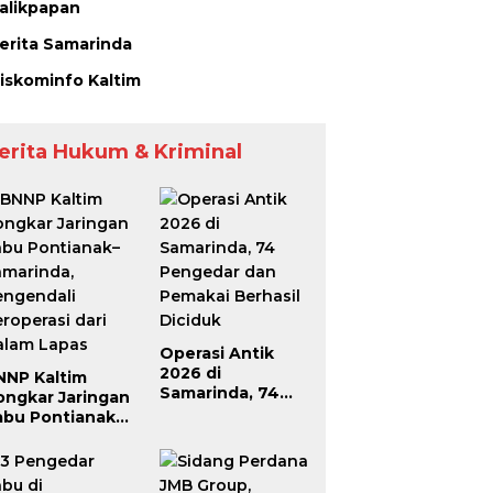
alikpapan
erita Samarinda
iskominfo Kaltim
erita Hukum & Kriminal
Operasi Antik
2026 di
NNP Kaltim
Samarinda, 74
ongkar Jaringan
Pengedar dan
abu Pontianak–
Pemakai Berhasil
amarinda,
Diciduk
engendali
roperasi dari