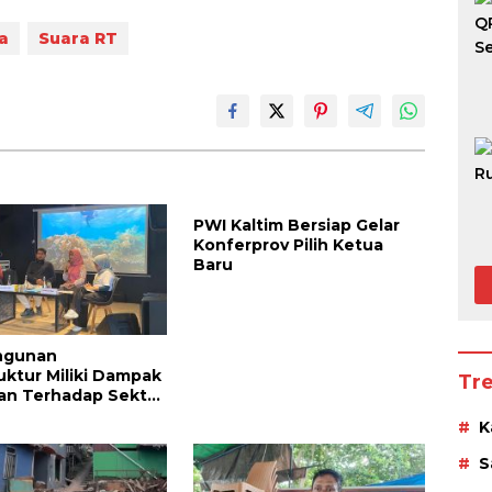
a
Suara RT
PWI Kaltim Bersiap Gelar
Konferprov Pilih Ketua
Baru
ngunan
ruktur Miliki Dampak
Tr
kan Terhadap Sektor
ata
K
S