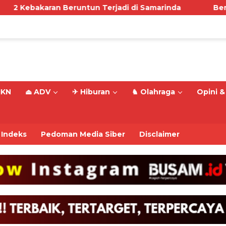
Beruntun Terjadi di Samarinda
Berkomentar Kurang
IKN
⏏ ADV
✈ Hiburan
♞ Olahraga
Opini & 
Indeks
Pedoman Media Siber
Disclaimer