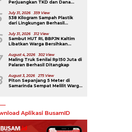
Perjuangkan TKD dan Dana
Kurang Salur ke Pusat
5
July 31, 2026
359 View
538 Kilogram Sampah Plastik
dari Lingkungan Berhasil
Diselamatkan
6
July 31, 2026
312 View
Sambut HUT RI, BBPJN Kaltim
Libatkan Warga Bersihkan
Jembatan Menuju Dermaga
Derawan
7
August 4, 2026
302 View
Maling Truk Senilai Rp150 Juta di
Palaran Berhasil Ditangkap
8
August 3, 2026
275 View
Piton Sepanjang 5 Meter di
Samarinda Sempat Melilit Warga
yang Mengavakuasinya
wnload Aplikasi BusamID