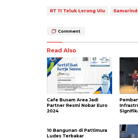
RT 11 Teluk Lerong Ulu
Samarind
Comment
Read Also
Cafe Busam Area Jadi
Pemba
Partner Resmi Nobar Euro
Infrast
2024
Signifi
Pariwis
10 Bangunan di Pattimura
Ludes Terbakar