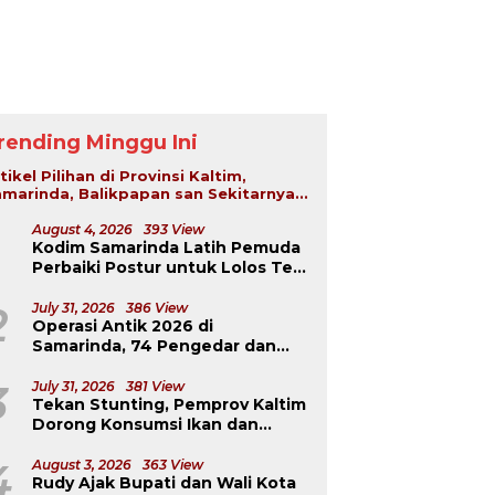
rending Minggu Ini
tikel Pilihan di Provinsi Kaltim,
marinda, Balikpapan san Sekitarnya...
August 4, 2026
393 View
Kodim Samarinda Latih Pemuda
Perbaiki Postur untuk Lolos Tes
TNI-Polri
2
July 31, 2026
386 View
Operasi Antik 2026 di
Samarinda, 74 Pengedar dan
Pemakai Berhasil Diciduk
3
July 31, 2026
381 View
Tekan Stunting, Pemprov Kaltim
Dorong Konsumsi Ikan dan
Pangan Murah
4
August 3, 2026
363 View
Rudy Ajak Bupati dan Wali Kota