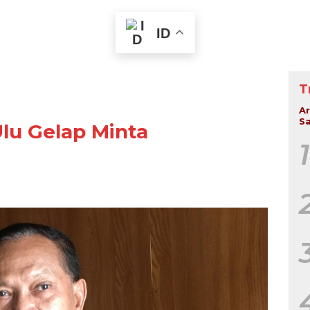
ID
T
Ar
Sa
Ulu Gelap Minta
1