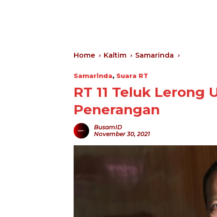
Home
Kaltim
Samarinda
Samarinda
,
Suara RT
RT 11 Teluk Lerong 
Penerangan
BusamID
November 30, 2021