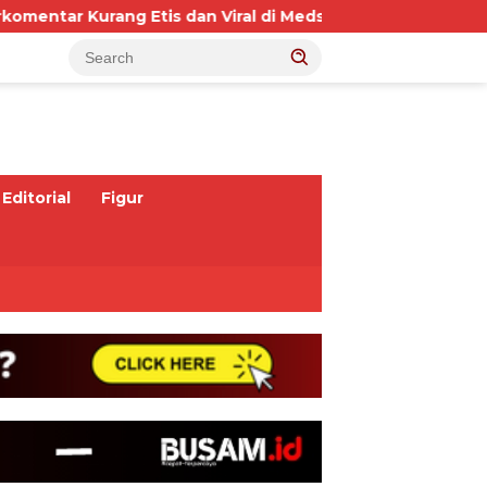
 Etis dan Viral di Medsos, Dokter RSUD IA Moeis Dibebas
Editorial
Figur