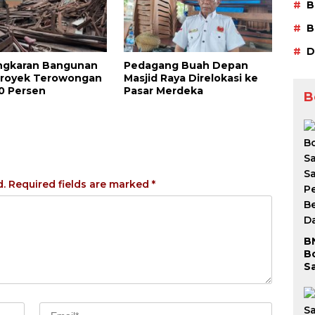
B
B
D
gkaran Bangunan
Pedagang Buah Depan
Proyek Terowongan
Masjid Raya Direlokasi ke
0 Persen
Pasar Merdeka
B
d.
Required fields are marked
*
B
B
S
S
P
Be