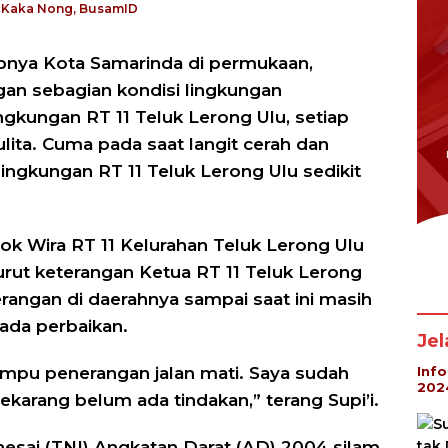
o: Kaka Nong, BusamID
nya Kota Samarinda di permukaan,
gan sebagian kondisi lingkungan
gkungan RT 11 Teluk Lerong Ulu, setiap
ita. Cuma pada saat langit cerah dan
lingkungan RT 11 Teluk Lerong Ulu sedikit
ok Wira RT 11 Kelurahan Teluk Lerong Ulu
ut keterangan Ketua RT 11 Teluk Lerong
nerangan di daerahnya sampai saat ini masih
ada perbaikan.
Je
Inf
 lampu penerangan jalan mati. Saya sudah
202
ekarang belum ada tindakan,” terang Supi’i.
nesai (TNI) Angkatan Darat (AD) 2004 silam