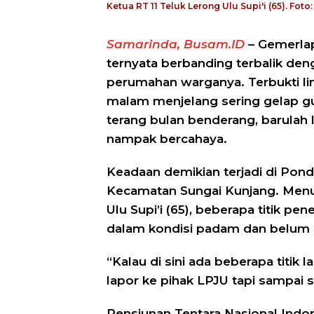
Ketua RT 11 Teluk Lerong Ulu Supi'i (65). Fot
Samarinda, Busam.ID
– Gemerlap
ternyata berbanding terbalik den
perumahan warganya. Terbukti lin
malam menjelang sering gelap gul
terang bulan benderang, barulah 
nampak bercahaya.
Keadaan demikian terjadi di Pond
Kecamatan Sungai Kunjang. Menur
Ulu Supi’i (65), beberapa titik pe
dalam kondisi padam dan belum 
“Kalau di sini ada beberapa titik
lapor ke pihak LPJU tapi sampai s
Pensiunan Tentara Nasional Indo