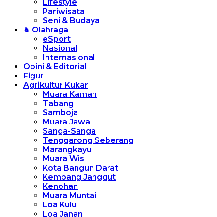
Lifestyle
Pariwisata
Seni & Budaya
♞ Olahraga
eSport
Nasional
Internasional
Opini & Editorial
Figur
Agrikultur Kukar
Muara Kaman
Tabang
Samboja
Muara Jawa
Sanga-Sanga
Tenggarong Seberang
Marangkayu
Muara Wis
Kota Bangun Darat
Kembang Janggut
Kenohan
Muara Muntai
Loa Kulu
Loa Janan