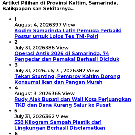
Artikel Pilihan di Provinsi Kaltim, Samarinda,
Balikpapan san Sekitarnya...
1
August 4, 2026
397 View
Kodim Samarinda Latih Pemuda Perbaiki
Postur untuk Lolos Tes TNI-Polri
2
July 31, 2026
386 View
Operasi Antik 2026 di Samarinda, 74
Pengedar dan Pemakai Berhasil Diciduk
3
July 31, 2026
July 31, 2026
382 View
Tekan Stunting, Pemprov Kaltim Dorong
Konsumsi Ikan dan Pangan Murah
4
August 3, 2026
365 View
Rudy Ajak Bupati dan Wali Kota Perjuangkan
TKD dan Dana Kurang Salur ke Pusat
5
July 31, 2026
362 View
538 Kilogram Sampah Plastik dari
Lingkungan Berhasil Diselamatkan
6