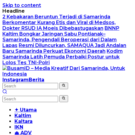
Skip to content
Headline
2 Kebakaran Beruntun Terjadi di Samarinda
Berkomentar Kurang Etis dan Viral di Medsos,
Dokter RSUD IA Moeis Dibebastugaskan
BNNP
Kaltim Bongkar Jaringan Sabu Pontianak–
Samarinda, Pengendali Beroperasi dari Dalam
Lapas
Resmi Diluncurkan, SAMAQUA Jadi Andalan
Baru Samarinda Perkuat Ekonomi Daerah
Kodim
Samarinda Latih Pemuda Perbaiki Postur untuk
Lolos Tes TNI-Polri
Instagram
Berita
✦ Utama
Kaltim
Kaltara
IKN
⏏ ADV