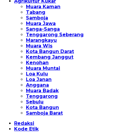
Agrikultur Kukar
Muara Kaman
Tabang
Samboja
Muara Jawa
Sanga-Sanga
Tenggarong Seberang
Marangkayu
Muara Wis
Kota Bangun Darat
Kembang Janggut
Kenohan
Muara Muntai
Loa Kulu
Loa Janan
Anggana
Muara Badak
Tenggarong
Sebulu
Kota Bangun
Samboja Barat
Redaksi
Kode Etik