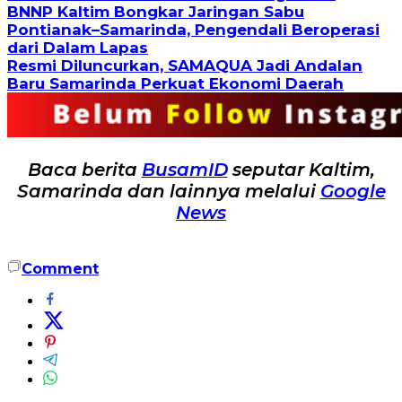
BNNP Kaltim Bongkar Jaringan Sabu
Pontianak–Samarinda, Pengendali Beroperasi
dari Dalam Lapas
Resmi Diluncurkan, SAMAQUA Jadi Andalan
Baru Samarinda Perkuat Ekonomi Daerah
Baca berita
BusamID
seputar Kaltim,
Samarinda dan lainnya melalui
Google
News
Comment