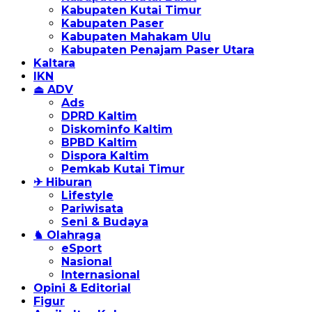
Kabupaten Kutai Timur
Kabupaten Paser
Kabupaten Mahakam Ulu
Kabupaten Penajam Paser Utara
Kaltara
IKN
⏏ ADV
Ads
DPRD Kaltim
Diskominfo Kaltim
BPBD Kaltim
Dispora Kaltim
Pemkab Kutai Timur
✈ Hiburan
Lifestyle
Pariwisata
Seni & Budaya
♞ Olahraga
eSport
Nasional
Internasional
Opini & Editorial
Figur