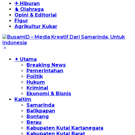
✈ Hiburan
♞ Olahraga
Opini & Editorial
Figur
Agrikultur Kukar
✦ Utama
Breaking News
Pemerintahan
Politik
Hukum
Kriminal
Ekonomi & Bisnis
Kaltim
Samarinda
Balikpapan
Bontang
Berau
Kabupaten Kutai Kartanegara
Kabupaten Kutai Barat