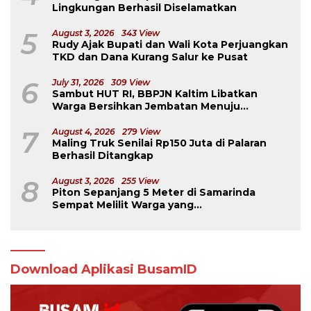
Lingkungan Berhasil Diselamatkan
5
August 3, 2026
343 View
Rudy Ajak Bupati dan Wali Kota Perjuangkan
TKD dan Dana Kurang Salur ke Pusat
6
July 31, 2026
309 View
Sambut HUT RI, BBPJN Kaltim Libatkan
Warga Bersihkan Jembatan Menuju
Dermaga Derawan
7
August 4, 2026
279 View
Maling Truk Senilai Rp150 Juta di Palaran
Berhasil Ditangkap
8
August 3, 2026
255 View
Piton Sepanjang 5 Meter di Samarinda
Sempat Melilit Warga yang
Mengavakuasinya
Download Aplikasi BusamID