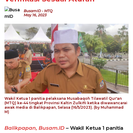
BusamID
-
MTQ
May 16, 2023
Wakil Ketua 1 panitia pelaksana Musabaqoh Tilawatil Qur'an
(MTQ) ke-44 tingkat Provinsi Kaltin Zulkifli ketika diwawancarai
awak media di Balikpapan, Selasa (16/5/2023). (by Muhammad
M)
Balikpapan, Busam.ID
– Wakil Ketua 1 panitia