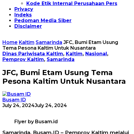
Kode Etik Internal Perusahaan Pers
Privacy
Indeks
Pedoman Media Siber
Disclaimer
Home
Kaltim
Samarinda
JFC, Bumi Etam Usung
Tema Pesona Kaltim Untuk Nusantara
Dinas Pariwisata Kaltim
,
Kaltim
,
Nasional
,
Pemprov Kaltim
,
Samarinda
JFC, Bumi Etam Usung Tema
Pesona Kaltim Untuk Nusantara
Busam ID
July 24, 2024
July 24, 2024
Flyer by Busam.id
Samarinda, Busam.ID – Pemprov Kaltim melalui