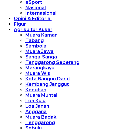
eSport
Nasional
Internasional
Opini & Editorial
Figur
Agrikultur Kukar
Muara Kaman
Tabang
Samboja
Muara Jawa
Sanga-Sanga
Tenggarong Seberang
Marangkayu
Muara Wis
Kota Bangun Darat
Kembang Janggut
Kenohan
Muara Muntai
Loa Kulu
Loa Janan
Anggana
Muara Badak
Tenggarong
Sebulu