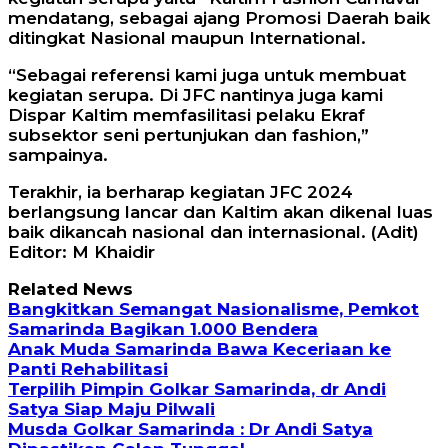
mendatang, sebagai ajang Promosi Daerah baik
ditingkat Nasional maupun International.
“Sebagai referensi kami juga untuk membuat
kegiatan serupa. Di JFC nantinya juga kami
Dispar Kaltim memfasilitasi pelaku Ekraf
subsektor seni pertunjukan dan fashion,”
sampainya.
Terakhir, ia berharap kegiatan JFC 2024
berlangsung lancar dan Kaltim akan dikenal luas
baik dikancah nasional dan internasional. (Adit)
Editor: M Khaidir
Related News
Bangkitkan Semangat Nasionalisme, Pemkot
Samarinda Bagikan 1.000 Bendera
Anak Muda Samarinda Bawa Keceriaan ke
Panti Rehabilitasi
Terpilih Pimpin Golkar Samarinda, dr Andi
Satya Siap Maju Pilwali
Musda Golkar Samarinda : Dr Andi Satya