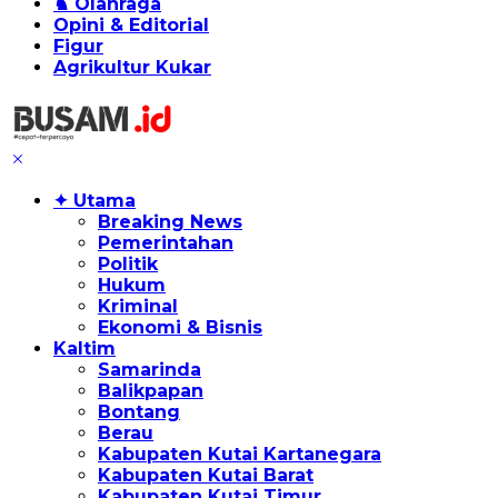
♞ Olahraga
Opini & Editorial
Figur
Agrikultur Kukar
✦ Utama
Breaking News
Pemerintahan
Politik
Hukum
Kriminal
Ekonomi & Bisnis
Kaltim
Samarinda
Balikpapan
Bontang
Berau
Kabupaten Kutai Kartanegara
Kabupaten Kutai Barat
Kabupaten Kutai Timur