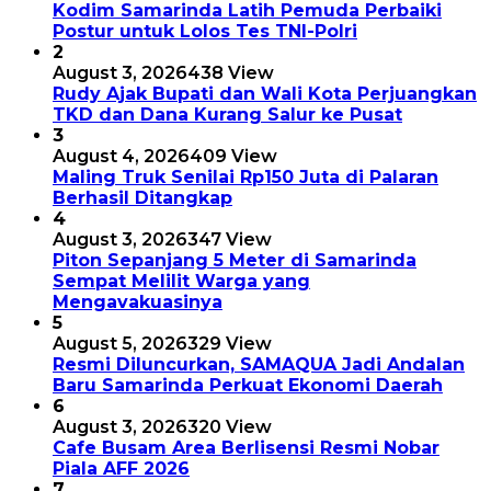
Kodim Samarinda Latih Pemuda Perbaiki
Postur untuk Lolos Tes TNI-Polri
2
August 3, 2026
438 View
Rudy Ajak Bupati dan Wali Kota Perjuangkan
TKD dan Dana Kurang Salur ke Pusat
3
August 4, 2026
409 View
Maling Truk Senilai Rp150 Juta di Palaran
Berhasil Ditangkap
4
August 3, 2026
347 View
Piton Sepanjang 5 Meter di Samarinda
Sempat Melilit Warga yang
Mengavakuasinya
5
August 5, 2026
329 View
Resmi Diluncurkan, SAMAQUA Jadi Andalan
Baru Samarinda Perkuat Ekonomi Daerah
6
August 3, 2026
320 View
Cafe Busam Area Berlisensi Resmi Nobar
Piala AFF 2026
7