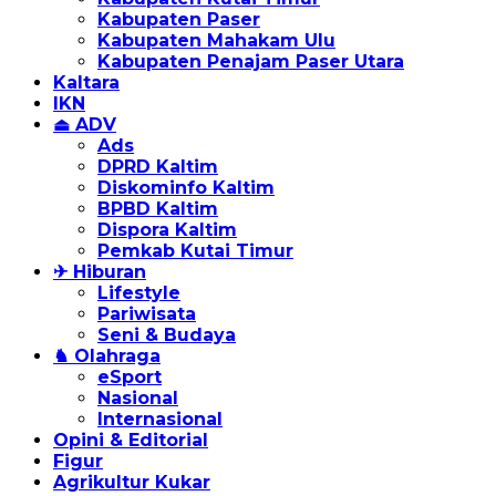
Kabupaten Paser
Kabupaten Mahakam Ulu
Kabupaten Penajam Paser Utara
Kaltara
IKN
⏏ ADV
Ads
DPRD Kaltim
Diskominfo Kaltim
BPBD Kaltim
Dispora Kaltim
Pemkab Kutai Timur
✈ Hiburan
Lifestyle
Pariwisata
Seni & Budaya
♞ Olahraga
eSport
Nasional
Internasional
Opini & Editorial
Figur
Agrikultur Kukar