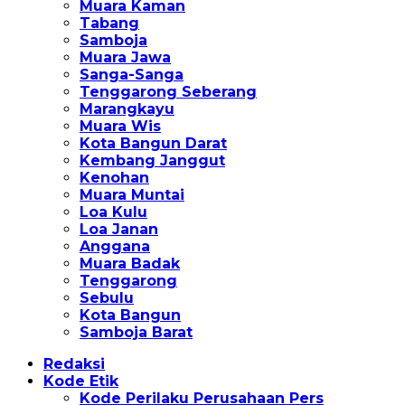
Muara Kaman
Tabang
Samboja
Muara Jawa
Sanga-Sanga
Tenggarong Seberang
Marangkayu
Muara Wis
Kota Bangun Darat
Kembang Janggut
Kenohan
Muara Muntai
Loa Kulu
Loa Janan
Anggana
Muara Badak
Tenggarong
Sebulu
Kota Bangun
Samboja Barat
Redaksi
Kode Etik
Kode Perilaku Perusahaan Pers