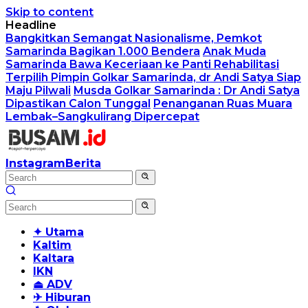
Skip to content
Headline
Bangkitkan Semangat Nasionalisme, Pemkot
Samarinda Bagikan 1.000 Bendera
Anak Muda
Samarinda Bawa Keceriaan ke Panti Rehabilitasi
Terpilih Pimpin Golkar Samarinda, dr Andi Satya Siap
Maju Pilwali
Musda Golkar Samarinda : Dr Andi Satya
Dipastikan Calon Tunggal
Penanganan Ruas Muara
Lembak–Sangkulirang Dipercepat
Instagram
Berita
✦ Utama
Kaltim
Kaltara
IKN
⏏ ADV
✈ Hiburan