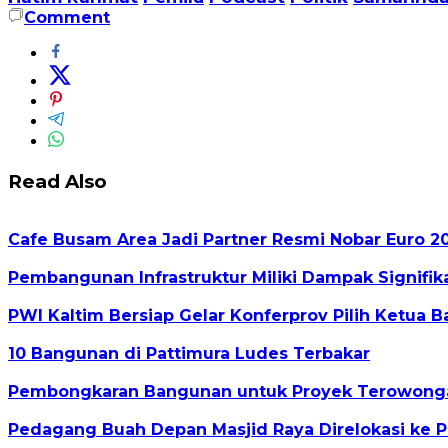
Comment
Read Also
Cafe Busam Area Jadi Partner Resmi Nobar Euro 2
Pembangunan Infrastruktur Miliki Dampak Signifik
PWI Kaltim Bersiap Gelar Konferprov Pilih Ketua B
10 Bangunan di Pattimura Ludes Terbakar
Pembongkaran Bangunan untuk Proyek Terowonga
Pedagang Buah Depan Masjid Raya Direlokasi ke 