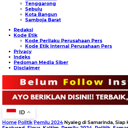
Tenggarong
Sebulu
Kota Bangun
Samboja Barat
Redaksi
Kode Etik
Kode Perilaku Perusahaan Pers
Kode Etik Internal Perusahaan Pers
Privacy
Indeks
Pedoman Media Siber
Disclaimer
ID
Home
Politik
Pemilu 2024
Nyaleg di Samarinda, Siap
Featured
,
Figur
,
Kaltim
,
Pemilu 2024
,
Politik
,
Samar