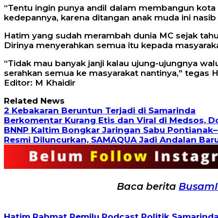
“Tentu ingin punya andil dalam membangun kota ki
kedepannya, karena ditangan anak muda ini nasib 
Hatim yang sudah merambah dunia MC sejak tahun 19
Dirinya menyerahkan semua itu kepada masyaraka
“Tidak mau banyak janji kalau ujung-ujungnya waluh
serahkan semua ke masyarakat nantinya,” tegas Ha
Editor: M Khaidir
Related News
2 Kebakaran Beruntun Terjadi di Samarinda
Berkomentar Kurang Etis dan Viral di Medsos, 
BNNP Kaltim Bongkar Jaringan Sabu Pontianak–
Resmi Diluncurkan, SAMAQUA Jadi Andalan Bar
Baca berita
Busam
Hatim Rahmat
Pemilu
Podcast
Politik
Samarind