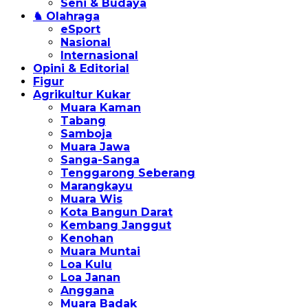
Seni & Budaya
♞ Olahraga
eSport
Nasional
Internasional
Opini & Editorial
Figur
Agrikultur Kukar
Muara Kaman
Tabang
Samboja
Muara Jawa
Sanga-Sanga
Tenggarong Seberang
Marangkayu
Muara Wis
Kota Bangun Darat
Kembang Janggut
Kenohan
Muara Muntai
Loa Kulu
Loa Janan
Anggana
Muara Badak