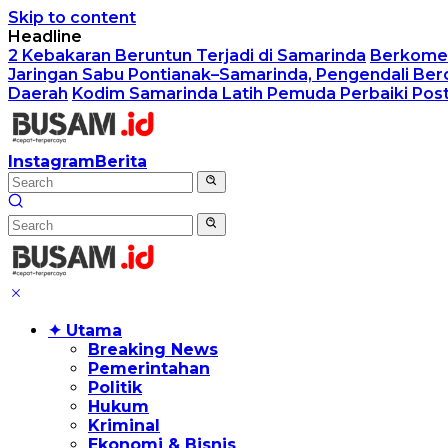
Skip to content
Headline
2 Kebakaran Beruntun Terjadi di Samarinda
Berkomen
Jaringan Sabu Pontianak–Samarinda, Pengendali Ber
Daerah
Kodim Samarinda Latih Pemuda Perbaiki Postu
Instagram
Berita
✦ Utama
Breaking News
Pemerintahan
Politik
Hukum
Kriminal
Ekonomi & Bisnis