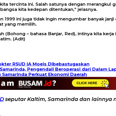
ta tercinta ini. Salah satunya dengan merangkul g
bangsa kita kedepan ditentukan,” jelasnya.
99 ini juga tidak ingin mengumbar banyak janji dem
t yang memilih.
 (Bohong – bahasa Banjar, Red), intinya kita kerja 
tim. (Adit)
Dokter RSUD IA Moeis Dibebastugaskan
Samarinda, Pengendali Beroperasi dari Dalam La
u Samarinda Perkuat Ekonomi Daerah
ID
seputar Kaltim, Samarinda dan lainnya 
a