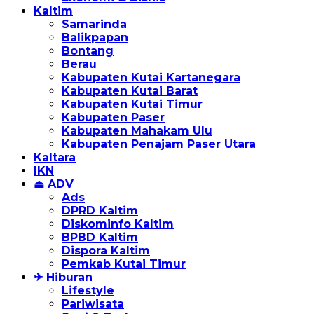
Kaltim
Samarinda
Balikpapan
Bontang
Berau
Kabupaten Kutai Kartanegara
Kabupaten Kutai Barat
Kabupaten Kutai Timur
Kabupaten Paser
Kabupaten Mahakam Ulu
Kabupaten Penajam Paser Utara
Kaltara
IKN
⏏ ADV
Ads
DPRD Kaltim
Diskominfo Kaltim
BPBD Kaltim
Dispora Kaltim
Pemkab Kutai Timur
✈ Hiburan
Lifestyle
Pariwisata