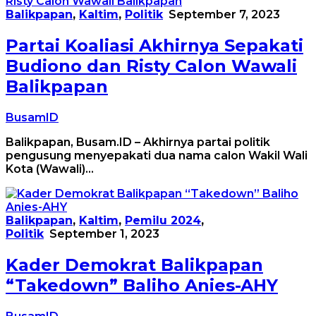
Balikpapan
,
Kaltim
,
Politik
September 7, 2023
Partai Koaliasi Akhirnya Sepakati
Budiono dan Risty Calon Wawali
Balikpapan
BusamID
Balikpapan, Busam.ID – Akhirnya partai politik
pengusung menyepakati dua nama calon Wakil Wali
Kota (Wawali)…
Balikpapan
,
Kaltim
,
Pemilu 2024
,
Politik
September 1, 2023
Kader Demokrat Balikpapan
“Takedown” Baliho Anies-AHY