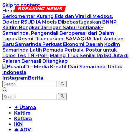
Skip to content
Headline
Berkomentar Kurang Etis dan Viral di Medsos,
Dokter RSUD IA Moeis Dibebastugaskan
BNNP
Kaltim Bongkar Jaringan Sabu Pontianak–
Samarinda, Pengendali Beroperasi dari Dalam
Lapas
Resmi Diluncurkan, SAMAQUA Jadi Andalan
Baru Samarinda Perkuat Ekonomi Daerah
Kodim
Samarinda Latih Pemuda Perbaiki Postur untuk
Lolos Tes TNI-Polri
Maling Truk Senilai Rp150 Juta di
Palaran Berhasil Ditangkap
Instagram
Berita
✦ Utama
Kaltim
Kaltara
IKN
⏏ ADV