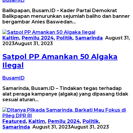
BusamID
Balikpapan, Busam.ID – Kader Partai Demokrat
Balikpapan menurunkan sejumlah baliho dan banner
bergambar Anies Baswedan…
Kaltim
,
Pemilu 2024
,
Politik
,
Samarinda
August 31,
2023
August 31, 2023
Satpol PP Amankan 50 Algaka
Ilegal
BusamID
Samarinda, Busam.ID – Tindakan tegas terhadap
alat peraga kampanye (algaka) yang dipasang tidak
sesuai aturan…
Featured
,
Kaltim
,
Pemilu 2024
,
Politik
,
Samarinda
August 31, 2023
August 31, 2023