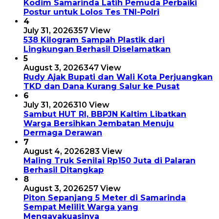
Kodim Samarinda Latih Pemuda Perbaiki
Postur untuk Lolos Tes TNI-Polri
4
July 31, 2026
357 View
538 Kilogram Sampah Plastik dari
Lingkungan Berhasil Diselamatkan
5
August 3, 2026
347 View
Rudy Ajak Bupati dan Wali Kota Perjuangkan
TKD dan Dana Kurang Salur ke Pusat
6
July 31, 2026
310 View
Sambut HUT RI, BBPJN Kaltim Libatkan
Warga Bersihkan Jembatan Menuju
Dermaga Derawan
7
August 4, 2026
283 View
Maling Truk Senilai Rp150 Juta di Palaran
Berhasil Ditangkap
8
August 3, 2026
257 View
Piton Sepanjang 5 Meter di Samarinda
Sempat Melilit Warga yang
Mengavakuasinya