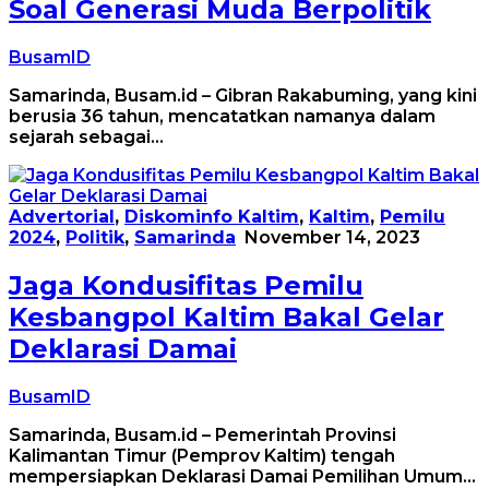
Soal Generasi Muda Berpolitik
BusamID
Samarinda, Busam.id – Gibran Rakabuming, yang kini
berusia 36 tahun, mencatatkan namanya dalam
sejarah sebagai…
Advertorial
,
Diskominfo Kaltim
,
Kaltim
,
Pemilu
2024
,
Politik
,
Samarinda
November 14, 2023
Jaga Kondusifitas Pemilu
Kesbangpol Kaltim Bakal Gelar
Deklarasi Damai
BusamID
Samarinda, Busam.id – Pemerintah Provinsi
Kalimantan Timur (Pemprov Kaltim) tengah
mempersiapkan Deklarasi Damai Pemilihan Umum…