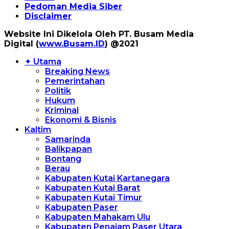
Pedoman Media Siber
Disclaimer
Website Ini Dikelola Oleh PT. Busam Media
Digital (
www.Busam.ID
) @2021
✦ Utama
Breaking News
Pemerintahan
Politik
Hukum
Kriminal
Ekonomi & Bisnis
Kaltim
Samarinda
Balikpapan
Bontang
Berau
Kabupaten Kutai Kartanegara
Kabupaten Kutai Barat
Kabupaten Kutai Timur
Kabupaten Paser
Kabupaten Mahakam Ulu
Kabupaten Penajam Paser Utara