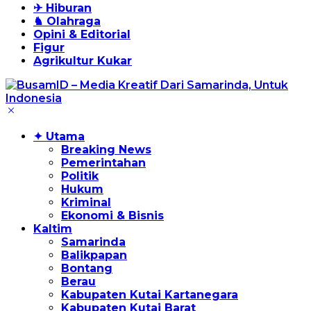
✈ Hiburan
♞ Olahraga
Opini & Editorial
Figur
Agrikultur Kukar
✦ Utama
Breaking News
Pemerintahan
Politik
Hukum
Kriminal
Ekonomi & Bisnis
Kaltim
Samarinda
Balikpapan
Bontang
Berau
Kabupaten Kutai Kartanegara
Kabupaten Kutai Barat