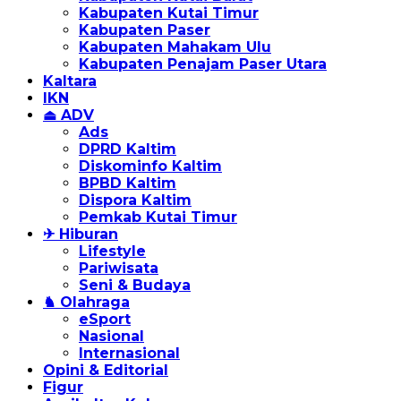
Kabupaten Kutai Timur
Kabupaten Paser
Kabupaten Mahakam Ulu
Kabupaten Penajam Paser Utara
Kaltara
IKN
⏏ ADV
Ads
DPRD Kaltim
Diskominfo Kaltim
BPBD Kaltim
Dispora Kaltim
Pemkab Kutai Timur
✈ Hiburan
Lifestyle
Pariwisata
Seni & Budaya
♞ Olahraga
eSport
Nasional
Internasional
Opini & Editorial
Figur