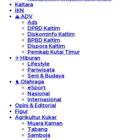
Kaltara
IKN
⏏ ADV
Ads
DPRD Kaltim
Diskominfo Kaltim
BPBD Kaltim
Dispora Kaltim
Pemkab Kutai Timur
✈ Hiburan
Lifestyle
Pariwisata
Seni & Budaya
♞ Olahraga
eSport
Nasional
Internasional
Opini & Editorial
Figur
Agrikultur Kukar
Muara Kaman
Tabang
Samboja