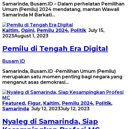
Samarinda, Busam.ID – Dalam perhelatan Pemilihan
Umum (Pemilu) 2024 mendatang, mantan Wawali
Samarinda M Barkati…
Kaltim
,
Opini
,
Pemilu 2024
,
Politik
July 15,
2023
August 1, 2023
Pemilu di Tengah Era Digital
Busam ID
Samarinda, Busam.ID -Pemilihan Umum (Pemilu)
merupakan satu momen penting bagi negara yang
menganut asas demokrasi…
Featured
,
Figur
,
Kaltim
,
Pemilu 2024
,
Politik
,
Samarinda
July 12, 2023
July 12, 2023
Nyaleg di Samarinda, Siap