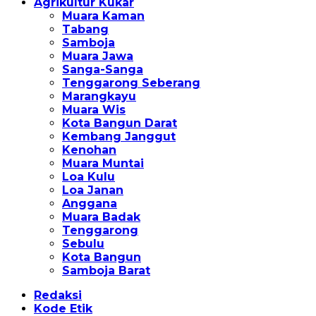
Agrikultur Kukar
Muara Kaman
Tabang
Samboja
Muara Jawa
Sanga-Sanga
Tenggarong Seberang
Marangkayu
Muara Wis
Kota Bangun Darat
Kembang Janggut
Kenohan
Muara Muntai
Loa Kulu
Loa Janan
Anggana
Muara Badak
Tenggarong
Sebulu
Kota Bangun
Samboja Barat
Redaksi
Kode Etik