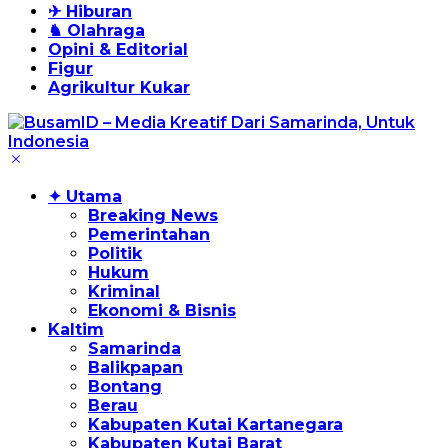
✈ Hiburan
♞ Olahraga
Opini & Editorial
Figur
Agrikultur Kukar
✦ Utama
Breaking News
Pemerintahan
Politik
Hukum
Kriminal
Ekonomi & Bisnis
Kaltim
Samarinda
Balikpapan
Bontang
Berau
Kabupaten Kutai Kartanegara
Kabupaten Kutai Barat