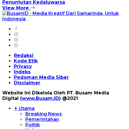
Penuntutan Kedaluwarsa
View More
Redaksi
Kode Etik
Privacy
Indeks
Pedoman Media Siber
Disclaimer
Website Ini Dikelola Oleh PT. Busam Media
Digital (
www.Busam.ID
) @2021
✦ Utama
Breaking News
Pemerintahan
Politik