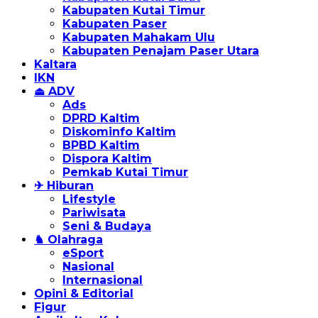
Kabupaten Kutai Timur
Kabupaten Paser
Kabupaten Mahakam Ulu
Kabupaten Penajam Paser Utara
Kaltara
IKN
⏏ ADV
Ads
DPRD Kaltim
Diskominfo Kaltim
BPBD Kaltim
Dispora Kaltim
Pemkab Kutai Timur
✈ Hiburan
Lifestyle
Pariwisata
Seni & Budaya
♞ Olahraga
eSport
Nasional
Internasional
Opini & Editorial
Figur