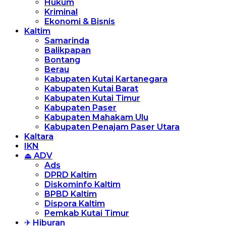
Hukum
Kriminal
Ekonomi & Bisnis
Kaltim
Samarinda
Balikpapan
Bontang
Berau
Kabupaten Kutai Kartanegara
Kabupaten Kutai Barat
Kabupaten Kutai Timur
Kabupaten Paser
Kabupaten Mahakam Ulu
Kabupaten Penajam Paser Utara
Kaltara
IKN
⏏ ADV
Ads
DPRD Kaltim
Diskominfo Kaltim
BPBD Kaltim
Dispora Kaltim
Pemkab Kutai Timur
✈ Hiburan