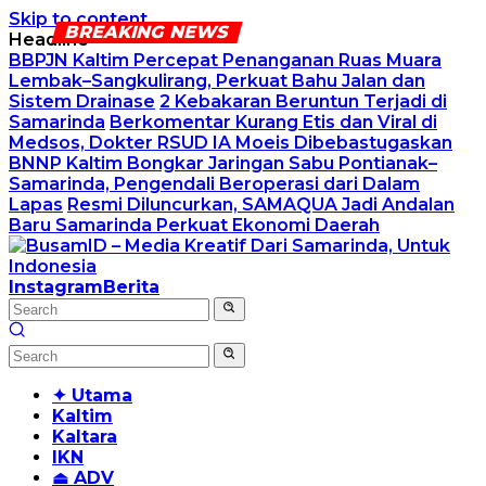
Skip to content
Headline
BBPJN Kaltim Percepat Penanganan Ruas Muara
Lembak–Sangkulirang, Perkuat Bahu Jalan dan
Sistem Drainase
2 Kebakaran Beruntun Terjadi di
Samarinda
Berkomentar Kurang Etis dan Viral di
Medsos, Dokter RSUD IA Moeis Dibebastugaskan
BNNP Kaltim Bongkar Jaringan Sabu Pontianak–
Samarinda, Pengendali Beroperasi dari Dalam
Lapas
Resmi Diluncurkan, SAMAQUA Jadi Andalan
Baru Samarinda Perkuat Ekonomi Daerah
Instagram
Berita
✦ Utama
Kaltim
Kaltara
IKN
⏏ ADV