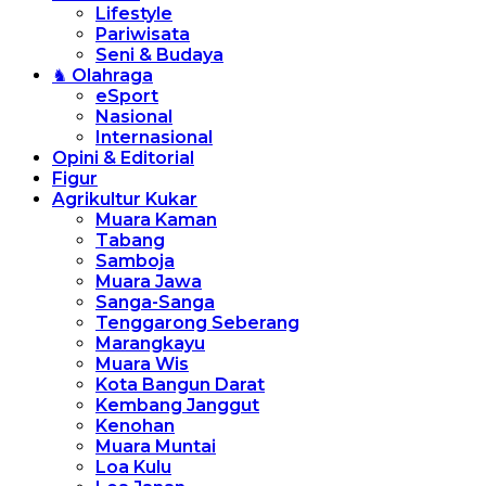
Lifestyle
Pariwisata
Seni & Budaya
♞ Olahraga
eSport
Nasional
Internasional
Opini & Editorial
Figur
Agrikultur Kukar
Muara Kaman
Tabang
Samboja
Muara Jawa
Sanga-Sanga
Tenggarong Seberang
Marangkayu
Muara Wis
Kota Bangun Darat
Kembang Janggut
Kenohan
Muara Muntai
Loa Kulu