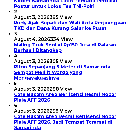
Kodim Samarinda Latih Pemuda Perbaiki
Postur untuk Lolos Tes TNI-Polri
2
August 3, 2026
395 View
Rudy Ajak Bupati dan Wali Kota Perjuangkan
TKD dan Dana Kurang Salur ke Pusat
3
August 4, 2026
334 View
Maling Truk Senilai Rp150 Juta di Palaran
Berhasil Ditangkap
4
August 3, 2026
305 View
Piton Sepanjang 5 Meter di Samarinda
Sempat Melilit Warga yang
Mengavakuasinya
5
August 3, 2026
288 View
Cafe Busam Area Berlisensi Resmi Nobar
Piala AFF 2026
6
August 3, 2026
258 View
Cafe Busam Area Resmi Berlisensi Nobar
Piala AFF 2026, Jadi Tempat Teramai di
Samarinda