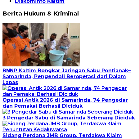
Diskominfo Kaltim
Berita Hukum & Kriminal
BNNP Kaltim Bongkar Jaringan Sabu Pontianak–
Samarinda, Pengendali Beroperasi dari Dalam
Lapas
Operasi Antik 2026 di Samarinda, 74 Pengedar
dan Pemakai Berhasil Diciduk
3 Pengedar Sabu di Samarinda Seberang Diciduk
Sidang Perdana JMB Group, Terdakwa Klaim