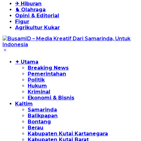
✈ Hiburan
♞ Olahraga
Opini & Editorial
Figur
Agrikultur Kukar
✦ Utama
Breaking News
Pemerintahan
Politik
Hukum
Kriminal
Ekonomi & Bisnis
Kaltim
Samarinda
Balikpapan
Bontang
Berau
Kabupaten Kutai Kartanegara
Kabupaten Kutai Barat