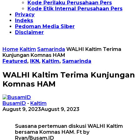
Kode Perilaku Perusahaan Pers
Kode Etik Internal Perusahaan Pers
Privacy
Indeks
Pedoman Media Siber
Disclaimer
Home
Kaltim
Samarinda
WALHI Kaltim Terima
Kunjungan Komnas HAM
Featured
,
IKN
,
Kaltim
,
Samarinda
WALHI Kaltim Terima Kunjungan
Komnas HAM
BusamID
-
Kaltim
August 9, 2023
August 9, 2023
Suasana pertemuan diskusi WALHI Kaltim
bersama Komnas HAM. Ft by
Ryan/Busam.ID