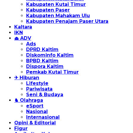
Kabupaten Kutai Timur
Kabupaten Paser
Kabupaten Mahakam Ulu
Kabupaten Penajam Paser Utara
Kaltara
IKN
⏏ ADV
Ads
DPRD Kaltim
Diskominfo Kaltim
BPBD Kaltim
Dispora Kaltim
Pemkab Kutai Timur
✈ Hiburan
Lifestyle
Pariwisata
Seni & Budaya
♞ Olahraga
eSport
Nasional
Internasional
Opini & Editorial
Figur