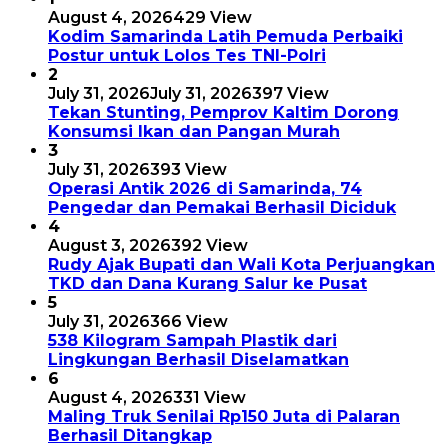
August 4, 2026
429 View
Kodim Samarinda Latih Pemuda Perbaiki
Postur untuk Lolos Tes TNI-Polri
2
July 31, 2026
July 31, 2026
397 View
Tekan Stunting, Pemprov Kaltim Dorong
Konsumsi Ikan dan Pangan Murah
3
July 31, 2026
393 View
Operasi Antik 2026 di Samarinda, 74
Pengedar dan Pemakai Berhasil Diciduk
4
August 3, 2026
392 View
Rudy Ajak Bupati dan Wali Kota Perjuangkan
TKD dan Dana Kurang Salur ke Pusat
5
July 31, 2026
366 View
538 Kilogram Sampah Plastik dari
Lingkungan Berhasil Diselamatkan
6
August 4, 2026
331 View
Maling Truk Senilai Rp150 Juta di Palaran
Berhasil Ditangkap