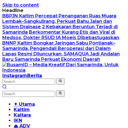
Skip to content
Headline
BBPJN Kaltim Percepat Penanganan Ruas Muara
Lembak–Sangkulirang, Perkuat Bahu Jalan dan
Sistem Drainase
2 Kebakaran Beruntun Terjadi di
Samarinda
Berkomentar Kurang Etis dan Viral di
Medsos, Dokter RSUD IA Moeis Dibebastugaskan
BNNP Kaltim Bongkar Jaringan Sabu Pontianak–
Samarinda, Pengendali Beroperasi dari Dalam
Lapas
Resmi Diluncurkan, SAMAQUA Jadi Andalan
Baru Samarinda Perkuat Ekonomi Daerah
Instagram
Berita
✦ Utama
Kaltim
Kaltara
IKN
⏏ ADV