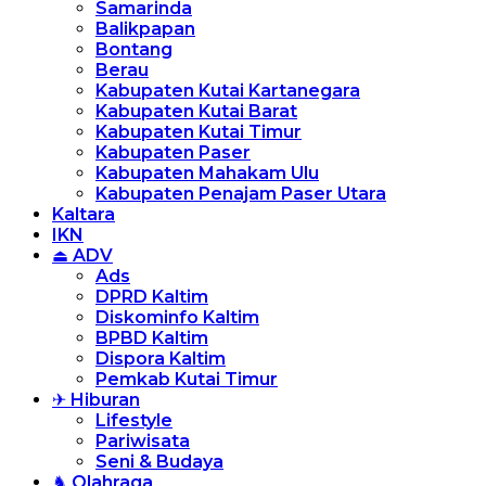
Samarinda
Balikpapan
Bontang
Berau
Kabupaten Kutai Kartanegara
Kabupaten Kutai Barat
Kabupaten Kutai Timur
Kabupaten Paser
Kabupaten Mahakam Ulu
Kabupaten Penajam Paser Utara
Kaltara
IKN
⏏ ADV
Ads
DPRD Kaltim
Diskominfo Kaltim
BPBD Kaltim
Dispora Kaltim
Pemkab Kutai Timur
✈ Hiburan
Lifestyle
Pariwisata
Seni & Budaya
♞ Olahraga