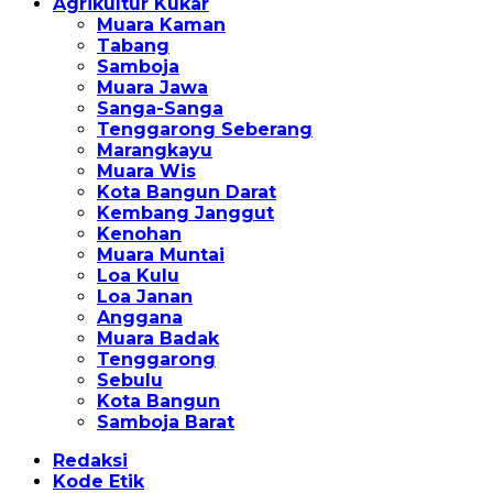
Agrikultur Kukar
Muara Kaman
Tabang
Samboja
Muara Jawa
Sanga-Sanga
Tenggarong Seberang
Marangkayu
Muara Wis
Kota Bangun Darat
Kembang Janggut
Kenohan
Muara Muntai
Loa Kulu
Loa Janan
Anggana
Muara Badak
Tenggarong
Sebulu
Kota Bangun
Samboja Barat
Redaksi
Kode Etik