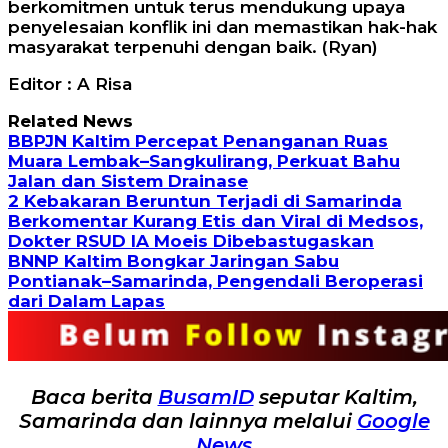
berkomitmen untuk terus mendukung upaya
penyelesaian konflik ini dan memastikan hak-hak
masyarakat terpenuhi dengan baik. (Ryan)
Editor : A Risa
Related News
BBPJN Kaltim Percepat Penanganan Ruas
Muara Lembak–Sangkulirang, Perkuat Bahu
Jalan dan Sistem Drainase
2 Kebakaran Beruntun Terjadi di Samarinda
Berkomentar Kurang Etis dan Viral di Medsos,
Dokter RSUD IA Moeis Dibebastugaskan
BNNP Kaltim Bongkar Jaringan Sabu
Pontianak–Samarinda, Pengendali Beroperasi
dari Dalam Lapas
Baca berita
BusamID
seputar Kaltim,
Samarinda dan lainnya melalui
Google
News