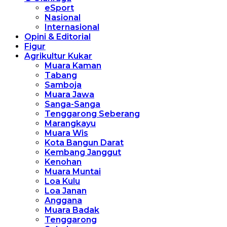
eSport
Nasional
Internasional
Opini & Editorial
Figur
Agrikultur Kukar
Muara Kaman
Tabang
Samboja
Muara Jawa
Sanga-Sanga
Tenggarong Seberang
Marangkayu
Muara Wis
Kota Bangun Darat
Kembang Janggut
Kenohan
Muara Muntai
Loa Kulu
Loa Janan
Anggana
Muara Badak
Tenggarong