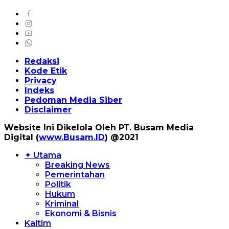
Redaksi
Kode Etik
Privacy
Indeks
Pedoman Media Siber
Disclaimer
Website Ini Dikelola Oleh PT. Busam Media
Digital (
www.Busam.ID
) @2021
✦ Utama
Breaking News
Pemerintahan
Politik
Hukum
Kriminal
Ekonomi & Bisnis
Kaltim