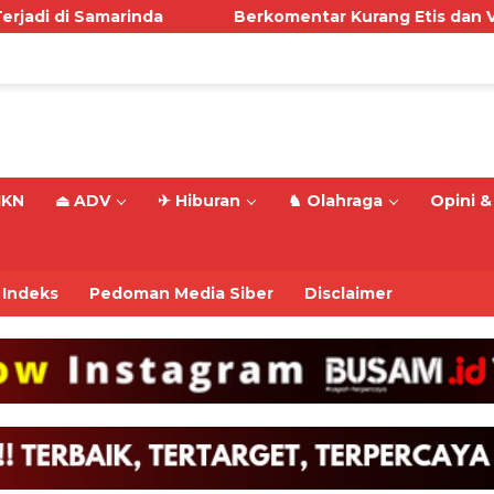
amarinda
Berkomentar Kurang Etis dan Viral di Me
IKN
⏏ ADV
✈ Hiburan
♞ Olahraga
Opini & 
Indeks
Pedoman Media Siber
Disclaimer