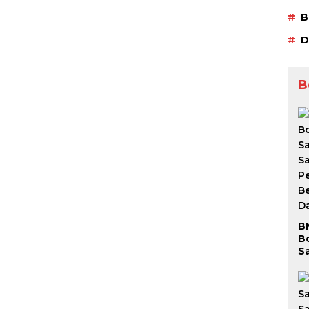
B
D
B
B
B
S
S
P
Be
D