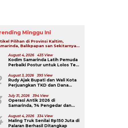
rending Minggu Ini
tikel Pilihan di Provinsi Kaltim,
marinda, Balikpapan san Sekitarnya...
August 4, 2026
435 View
Kodim Samarinda Latih Pemuda
Perbaiki Postur untuk Lolos Tes
TNI-Polri
2
August 3, 2026
395 View
Rudy Ajak Bupati dan Wali Kota
Perjuangkan TKD dan Dana
Kurang Salur ke Pusat
3
July 31, 2026
394 View
Operasi Antik 2026 di
Samarinda, 74 Pengedar dan
Pemakai Berhasil Diciduk
4
August 4, 2026
334 View
Maling Truk Senilai Rp150 Juta di
Palaran Berhasil Ditangkap