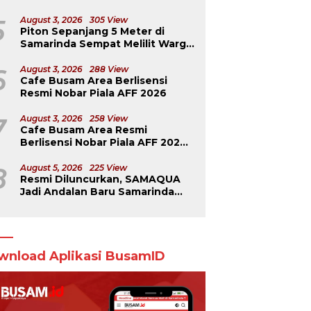
5
August 3, 2026
305 View
Piton Sepanjang 5 Meter di
Samarinda Sempat Melilit Warga
yang Mengavakuasinya
6
August 3, 2026
288 View
Cafe Busam Area Berlisensi
Resmi Nobar Piala AFF 2026
7
August 3, 2026
258 View
Cafe Busam Area Resmi
Berlisensi Nobar Piala AFF 2026,
Jadi Tempat Teramai di
Samarinda
8
August 5, 2026
225 View
Resmi Diluncurkan, SAMAQUA
Jadi Andalan Baru Samarinda
Perkuat Ekonomi Daerah
wnload Aplikasi BusamID