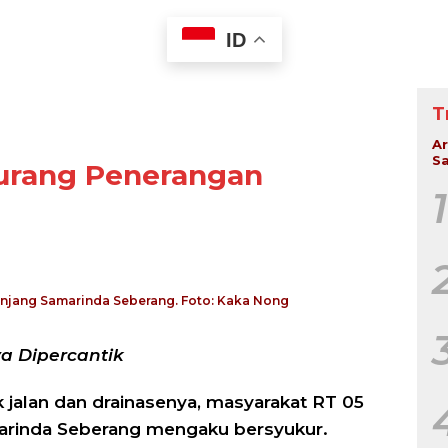
ID
T
Ar
Sa
urang Penerangan
1
Panjang Samarinda Seberang. Foto: Kaka Nong
a Dipercantik
k jalan dan drainasenya, masyarakat RT 05
rinda Seberang mengaku bersyukur.