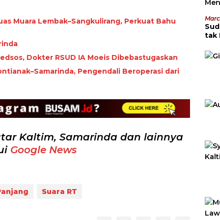
Marc
uas Muara Lembak–Sangkulirang, Perkuat Bahu
Sud
tak
rinda
Men
 Medsos, Dokter RSUD IA Moeis Dibebastugaskan
ntianak–Samarinda, Pengendali Beroperasi dari
tar Kaltim, Samarinda dan lainnya
ui
Google News
Panjang
Suara RT