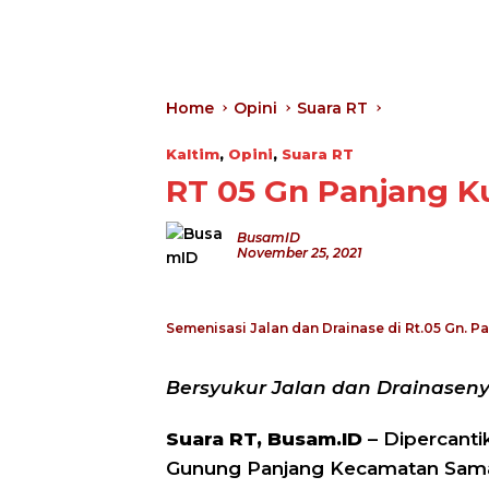
Home
Opini
Suara RT
Kaltim
,
Opini
,
Suara RT
RT 05 Gn Panjang K
BusamID
November 25, 2021
Semenisasi Jalan dan Drainase di Rt.05 Gn. 
Bersyukur Jalan dan Drainaseny
Suara RT, Busam.ID
– Dipercanti
Gunung Panjang Kecamatan Sama