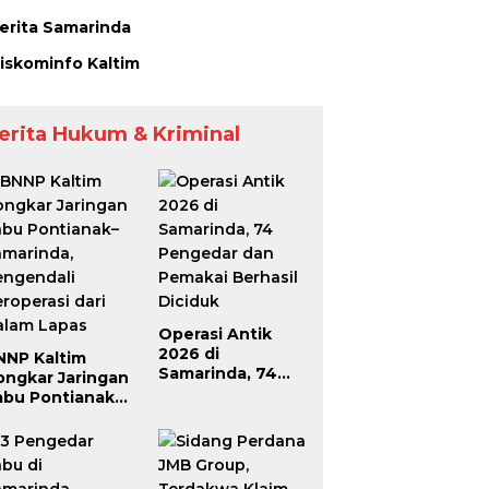
erita Samarinda
iskominfo Kaltim
erita Hukum & Kriminal
Operasi Antik
2026 di
NNP Kaltim
Samarinda, 74
ongkar Jaringan
Pengedar dan
abu Pontianak–
Pemakai Berhasil
amarinda,
Diciduk
engendali
roperasi dari
alam Lapas