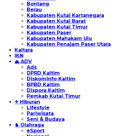
Bontang
Berau
Kabupaten Kutai Kartanegara
Kabupaten Kutai Barat
Kabupaten Kutai Timur
Kabupaten Paser
Kabupaten Mahakam Ulu
Kabupaten Penajam Paser Utara
Kaltara
IKN
⏏ ADV
Ads
DPRD Kaltim
Diskominfo Kaltim
BPBD Kaltim
Dispora Kaltim
Pemkab Kutai Timur
✈ Hiburan
Lifestyle
Pariwisata
Seni & Budaya
♞ Olahraga
eSport