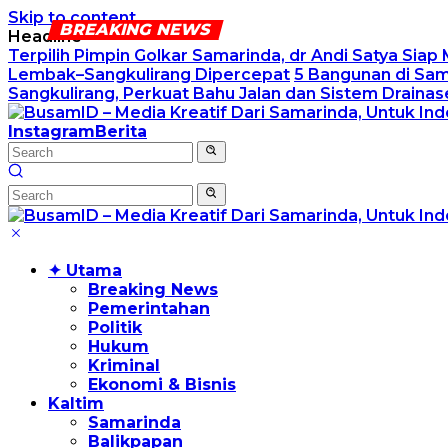
Skip to content
Headline
Terpilih Pimpin Golkar Samarinda, dr Andi Satya Siap M
Lembak–Sangkulirang Dipercepat
5 Bangunan di Sam
Sangkulirang, Perkuat Bahu Jalan dan Sistem Drainas
Instagram
Berita
✦ Utama
Breaking News
Pemerintahan
Politik
Hukum
Kriminal
Ekonomi & Bisnis
Kaltim
Samarinda
Balikpapan