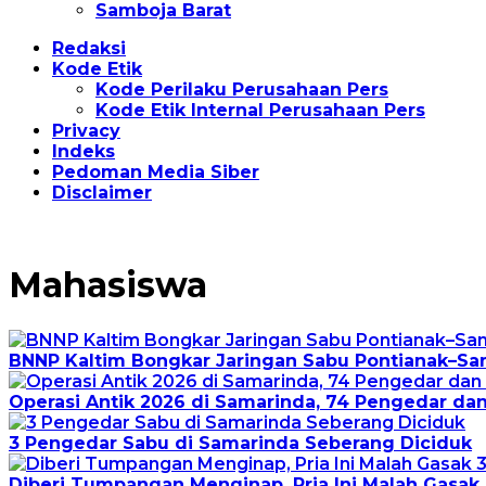
Samboja Barat
Redaksi
Kode Etik
Kode Perilaku Perusahaan Pers
Kode Etik Internal Perusahaan Pers
Privacy
Indeks
Pedoman Media Siber
Disclaimer
Mahasiswa
BNNP Kaltim Bongkar Jaringan Sabu Pontianak–Sam
Operasi Antik 2026 di Samarinda, 74 Pengedar dan
3 Pengedar Sabu di Samarinda Seberang Diciduk
Diberi Tumpangan Menginap, Pria Ini Malah Gasak