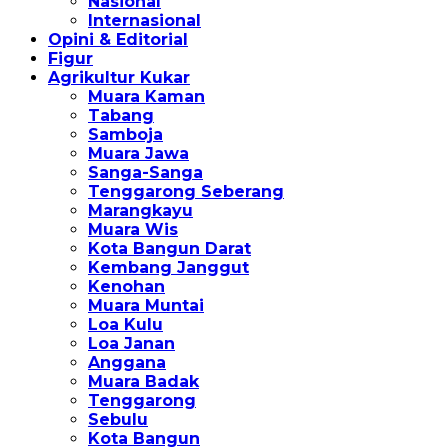
Nasional
Internasional
Opini & Editorial
Figur
Agrikultur Kukar
Muara Kaman
Tabang
Samboja
Muara Jawa
Sanga-Sanga
Tenggarong Seberang
Marangkayu
Muara Wis
Kota Bangun Darat
Kembang Janggut
Kenohan
Muara Muntai
Loa Kulu
Loa Janan
Anggana
Muara Badak
Tenggarong
Sebulu
Kota Bangun