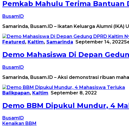
Pemkab Mahulu Terima Bantuan D
BusamID
Samarinda, Busam.ID – Ikatan Keluarga Alumni (IKA
Featured
,
Kaltim
,
Samarinda
September 14, 2022
S
Demo Mahasiswa Di Depan Gedung
BusamID
Samarinda, Busam.ID – Aksi demonstrasi ribuan mah
Balikpapan
,
Kaltim
September 8, 2022
Demo BBM Dipukul Mundur, 4 Mah
BusamID
Kenaikan BBM