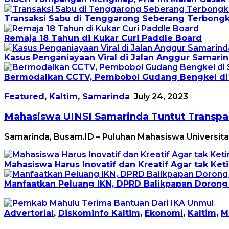
Transaksi Sabu di Tenggarong Seberang Terbongk
Remaja 18 Tahun di Kukar Curi Paddle Board
Kasus Penganiayaan Viral di Jalan Anggur Samari
Bermodalkan CCTV, Pembobol Gudang Bengkel di
Featured
,
Kaltim
,
Samarinda
July 24, 2023
Mahasiswa UINSI Samarinda Tuntut Transpa
Samarinda, Busam.ID – Puluhan Mahasiswa Universita
Mahasiswa Harus Inovatif dan Kreatif Agar tak 
Manfaatkan Peluang IKN, DPRD Balikpapan Doron
Advertorial
,
Diskominfo Kaltim
,
Ekonomi
,
Kaltim
,
M