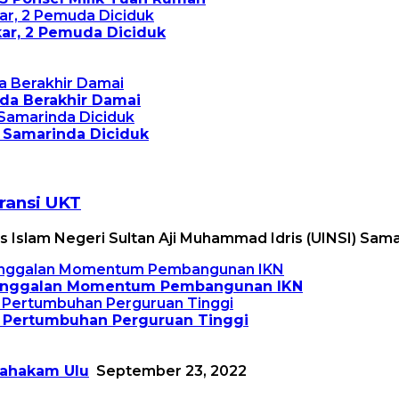
ar, 2 Pemuda Diciduk
nda Berakhir Damai
 Samarinda Diciduk
ransi UKT
s Islam Negeri Sultan Aji Muhammad Idris (UINSI) Sam
Ketinggalan Momentum Pembangunan IKN
g Pertumbuhan Perguruan Tinggi
ahakam Ulu
September 23, 2022