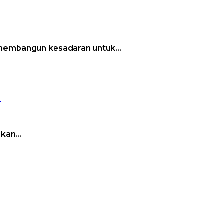
m membangun kesadaran untuk…
u
skan…