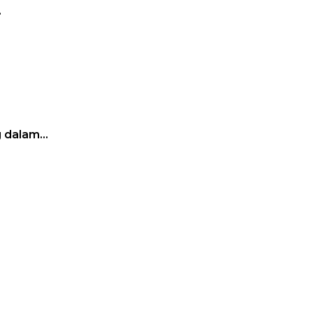
…
g dalam…