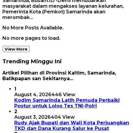
Samarinda, Busam.ID -Demi memudahkan
masyarakat dalam mengakses layanan kelurahan,
Pemerinta Kota (Pemkot) Samarinda akan
merombak…
No More Posts Available.
No more pages to load.
View More
Trending Minggu Ini
Artikel Pilihan di Provinsi Kaltim, Samarinda,
Balikpapan san Sekitarnya...
1
August 4, 2026
446 View
Kodim Samarinda Latih Pemuda Perbaiki
Postur untuk Lolos Tes TNI-Polri
2
August 3, 2026
404 View
Rudy Ajak Bupati dan Wali Kota Perjuangkan
TKD dan Dana Kurang Salur ke Pusat