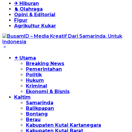
✈ Hiburan
♞ Olahraga
Opini & Editorial
Figur
Agrikultur Kukar
✦ Utama
Breaking News
Pemerintahan
Politik
Hukum
Kriminal
Ekonomi & Bisnis
Kaltim
Samarinda
Balikpapan
Bontang
Berau
Kabupaten Kutai Kartanegara
Kabupaten Kutai Barat