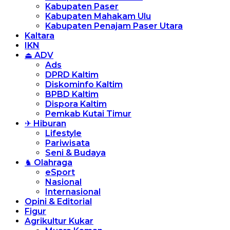
Kabupaten Paser
Kabupaten Mahakam Ulu
Kabupaten Penajam Paser Utara
Kaltara
IKN
⏏ ADV
Ads
DPRD Kaltim
Diskominfo Kaltim
BPBD Kaltim
Dispora Kaltim
Pemkab Kutai Timur
✈ Hiburan
Lifestyle
Pariwisata
Seni & Budaya
♞ Olahraga
eSport
Nasional
Internasional
Opini & Editorial
Figur
Agrikultur Kukar