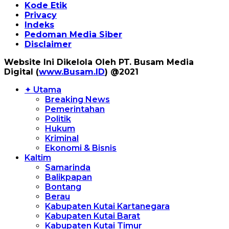
Kode Etik
Privacy
Indeks
Pedoman Media Siber
Disclaimer
Website Ini Dikelola Oleh PT. Busam Media
Digital (
www.Busam.ID
) @2021
✦ Utama
Breaking News
Pemerintahan
Politik
Hukum
Kriminal
Ekonomi & Bisnis
Kaltim
Samarinda
Balikpapan
Bontang
Berau
Kabupaten Kutai Kartanegara
Kabupaten Kutai Barat
Kabupaten Kutai Timur