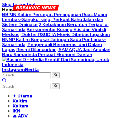
Skip to content
Headline
BBPJN Kaltim Percepat Penanganan Ruas Muara
Lembak–Sangkulirang, Perkuat Bahu Jalan dan
Sistem Drainase
2 Kebakaran Beruntun Terjadi di
Samarinda
Berkomentar Kurang Etis dan Viral di
Medsos, Dokter RSUD IA Moeis Dibebastugaskan
BNNP Kaltim Bongkar Jaringan Sabu Pontianak–
Samarinda, Pengendali Beroperasi dari Dalam
Lapas
Resmi Diluncurkan, SAMAQUA Jadi Andalan
Baru Samarinda Perkuat Ekonomi Daerah
Instagram
Berita
✦ Utama
Kaltim
Kaltara
IKN
⏏ ADV