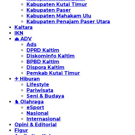
Kabupaten Kutai Timur
Kabupaten Paser
Kabupaten Mahakam Ulu
Kabupaten Penajam Paser Utara
Kaltara
IKN
⏏ ADV
Ads
DPRD Kaltim
Diskominfo Kaltim
BPBD Kaltim
Dispora Kaltim
Pemkab Kutai Timur
✈ Hiburan
Lifestyle
Pariwisata
Seni & Budaya
♞ Olahraga
eSport
Nasional
Internasional
Opini & Editorial
Figur