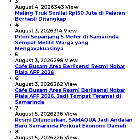
3
August 4, 2026
343 View
Maling Truk Senilai Rp150 Juta di Palaran
Berhasil Ditangkap
4
August 3, 2026
314 View
Piton Sepanjang 5 Meter di Samarinda
Sempat Melilit Warga yang
Mengavakuasinya
5
August 3, 2026
298 View
Cafe Busam Area Berlisensi Resmi Nobar
Piala AFF 2026
6
August 3, 2026
262 View
Cafe Busam Area Resmi Berlisensi Nobar
Piala AFF 2026, Jadi Tempat Teramai di
Samarinda
7
August 5, 2026
236 View
Resmi Diluncurkan, SAMAQUA Jadi Andalan
Baru Samarinda Perkuat Ekonomi Daerah
8
August 5, 2026
226 View