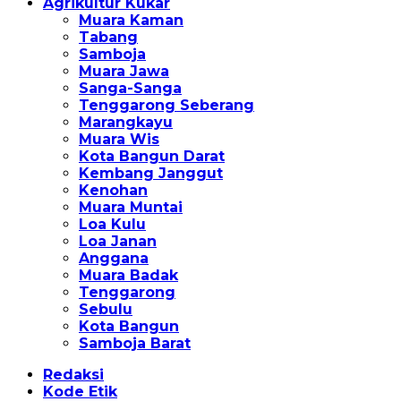
Agrikultur Kukar
Muara Kaman
Tabang
Samboja
Muara Jawa
Sanga-Sanga
Tenggarong Seberang
Marangkayu
Muara Wis
Kota Bangun Darat
Kembang Janggut
Kenohan
Muara Muntai
Loa Kulu
Loa Janan
Anggana
Muara Badak
Tenggarong
Sebulu
Kota Bangun
Samboja Barat
Redaksi
Kode Etik