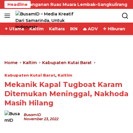
Skip
Penanganan Ruas Muara Lembak–Sangkulirang Diperc
Headline
to
content
✦ Utama
Kaltim
Kaltara
IKN
⏏ ADV
✈ Hiburan
Home
Kaltim
Kabupaten Kutai Barat
Kabupaten Kutai Barat
,
Kaltim
Mekanik Kapal Tugboat Karam
Ditemukan Meninggal, Nakhoda
Masih Hilang
BusamID
November 23, 2022