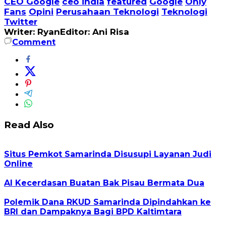
CEO Google
ceo india
featured
Google
Only
Fans
Opini
Perusahaan Teknologi
Teknologi
Twitter
Writer: Ryan
Editor: Ani Risa
Comment
Read Also
Situs Pemkot Samarinda Disusupi Layanan Judi
Online
AI Kecerdasan Buatan Bak Pisau Bermata Dua
Polemik Dana RKUD Samarinda Dipindahkan ke
BRI dan Dampaknya Bagi BPD Kaltimtara