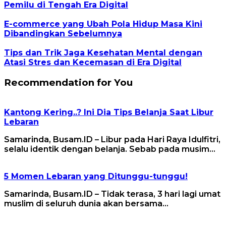
Pemilu di Tengah Era Digital
E-commerce yang Ubah Pola Hidup Masa Kini
Dibandingkan Sebelumnya
Tips dan Trik Jaga Kesehatan Mental dengan
Atasi Stres dan Kecemasan di Era Digital
Recommendation for You
Kantong Kering..? Ini Dia Tips Belanja Saat Libur
Lebaran
Samarinda, Busam.ID – Libur pada Hari Raya Idulfitri,
selalu identik dengan belanja. Sebab pada musim…
5 Momen Lebaran yang Ditunggu-tunggu!
Samarinda, Busam.ID – Tidak terasa, 3 hari lagi umat
muslim di seluruh dunia akan bersama…