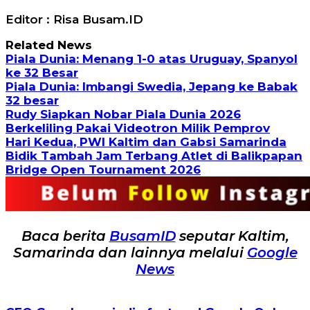
Editor : Risa Busam.ID
Related News
Piala Dunia: Menang 1-0 atas Uruguay, Spanyol
ke 32 Besar
Piala Dunia: Imbangi Swedia, Jepang ke Babak
32 besar
Rudy Siapkan Nobar Piala Dunia 2026
Berkeliling Pakai Videotron Milik Pemprov
Hari Kedua, PWI Kaltim dan Gabsi Samarinda
Bidik Tambah Jam Terbang Atlet di Balikpapan
Bridge Open Tournament 2026
Baca berita
BusamID
seputar Kaltim,
Samarinda dan lainnya melalui
Google
News