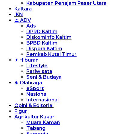
Kabupaten Penajam Paser Utara
Kaltara
IKN
⏏ ADV
Ads
DPRD Kaltim
Diskominfo Kaltim
BPBD Kaltim
Dispora Kaltim
Pemkab Kutai Timur
✈ Hiburan
Lifestyle
Pariwisata
Seni & Budaya
♞ Olahraga
eSport
Nasional
Internasional
Opini & Editorial
Figur
Agrikultur Kukar
Muara Kaman
Tabang
Samboja