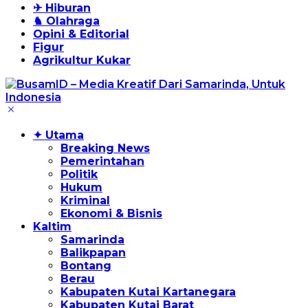
✈ Hiburan
♞ Olahraga
Opini & Editorial
Figur
Agrikultur Kukar
✦ Utama
Breaking News
Pemerintahan
Politik
Hukum
Kriminal
Ekonomi & Bisnis
Kaltim
Samarinda
Balikpapan
Bontang
Berau
Kabupaten Kutai Kartanegara
Kabupaten Kutai Barat