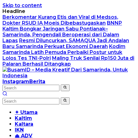
Skip to content
Headline
Berkomentar Kurang Etis dan Viral di Medsos,
Dokter RSUD IA Moeis Dibebastugaskan
BNNP
Kaltim Bongkar Jaringan Sabu Pontianak–
Samarinda, Pengendali Beroperasi dari Dalam
Lapas
Resmi Diluncurkan, SAMAQUA Jadi Andalan
Baru Samarinda Perkuat Ekonomi Daerah
Kodim
Samarinda Latih Pemuda Perbaiki Postur untuk
Lolos Tes TNI-Polri
Maling Truk Senilai Rp150 Juta di
Palaran Berhasil Ditangkap
Instagram
Berita
✦ Utama
Kaltim
Kaltara
IKN
⏏ ADV