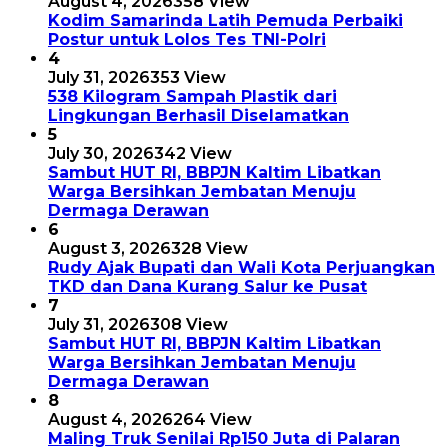
August 4, 2026
358 View
Kodim Samarinda Latih Pemuda Perbaiki
Postur untuk Lolos Tes TNI-Polri
4
July 31, 2026
353 View
538 Kilogram Sampah Plastik dari
Lingkungan Berhasil Diselamatkan
5
July 30, 2026
342 View
Sambut HUT RI, BBPJN Kaltim Libatkan
Warga Bersihkan Jembatan Menuju
Dermaga Derawan
6
August 3, 2026
328 View
Rudy Ajak Bupati dan Wali Kota Perjuangkan
TKD dan Dana Kurang Salur ke Pusat
7
July 31, 2026
308 View
Sambut HUT RI, BBPJN Kaltim Libatkan
Warga Bersihkan Jembatan Menuju
Dermaga Derawan
8
August 4, 2026
264 View
Maling Truk Senilai Rp150 Juta di Palaran