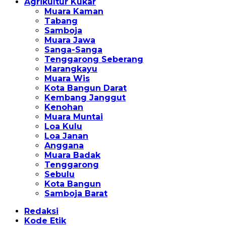
Agrikultur Kukar
Muara Kaman
Tabang
Samboja
Muara Jawa
Sanga-Sanga
Tenggarong Seberang
Marangkayu
Muara Wis
Kota Bangun Darat
Kembang Janggut
Kenohan
Muara Muntai
Loa Kulu
Loa Janan
Anggana
Muara Badak
Tenggarong
Sebulu
Kota Bangun
Samboja Barat
Redaksi
Kode Etik