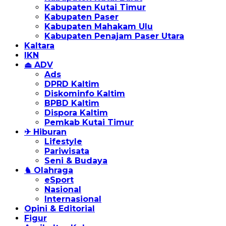
Kabupaten Kutai Timur
Kabupaten Paser
Kabupaten Mahakam Ulu
Kabupaten Penajam Paser Utara
Kaltara
IKN
⏏ ADV
Ads
DPRD Kaltim
Diskominfo Kaltim
BPBD Kaltim
Dispora Kaltim
Pemkab Kutai Timur
✈ Hiburan
Lifestyle
Pariwisata
Seni & Budaya
♞ Olahraga
eSport
Nasional
Internasional
Opini & Editorial
Figur