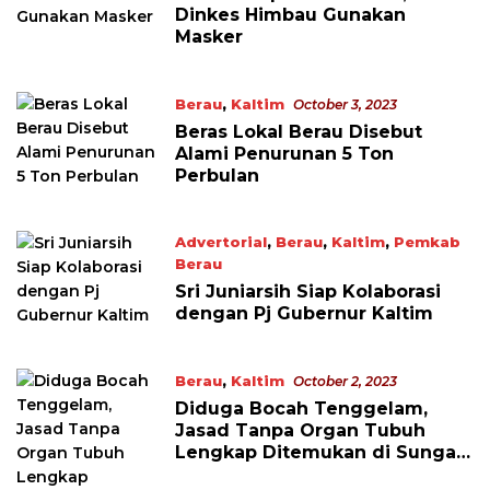
Dinkes Himbau Gunakan
Masker
Berau
,
Kaltim
October 3, 2023
Beras Lokal Berau Disebut
Alami Penurunan 5 Ton
Perbulan
Advertorial
,
Berau
,
Kaltim
,
Pemkab
Berau
October 2, 2023
Sri Juniarsih Siap Kolaborasi
dengan Pj Gubernur Kaltim
Berau
,
Kaltim
October 2, 2023
Diduga Bocah Tenggelam,
Jasad Tanpa Organ Tubuh
Lengkap Ditemukan di Sungai
Segah