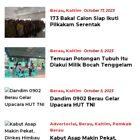
Berau
,
Kaltim
October 17, 2023
173 Bakal Calon Siap Ikuti
Pilkakam Serentak
Berau
,
Kaltim
October 5, 2023
Temuan Potongan Tubuh Itu
Diakui Milik Bocah Tenggelam
Berau
,
Kaltim
October 5, 2023
Dandim 0902 Berau Gelar
Upacara HUT TNI
Advertorial
,
Berau
,
Kaltim
,
Pemkab
Berau
October 3, 2023
Kabut Asap Makin Pekat,