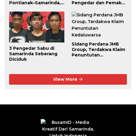
Pontianak–Samarinda,
Pengedar dan Pemakai
Pengendali Beroperasi
Berhasil Diciduk
dari Dalam Lapas
Sidang Perdana JMB
3 Pengedar Sabu di
Group, Terdakwa Klaim
Samarinda Seberang
Penuntutan
Diciduk
Kedaluwarsa
View More