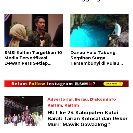
Redaksi
SMSI Kaltim Targetkan 10
Danau Halo Tabung,
Media Terverifikasi
Serpihan Surga
Dewan Pers Setiap
Tersembunyi di Pulau
Tahun
Maratua
Advertorial
,
Berau
,
Diskominfo
Kaltim
,
Kaltim
November 5, 2023
HUT ke 24 Kabupaten Kutai
Barat: Tarian Kolosal dan Rekor
Muri “Mawik Gawaakng”