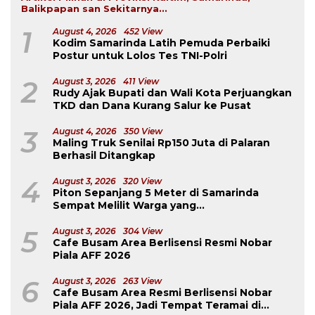
Balikpapan san Sekitarnya...
1
August 4, 2026
452 View
Kodim Samarinda Latih Pemuda Perbaiki
Postur untuk Lolos Tes TNI-Polri
2
August 3, 2026
411 View
Rudy Ajak Bupati dan Wali Kota Perjuangkan
TKD dan Dana Kurang Salur ke Pusat
3
August 4, 2026
350 View
Maling Truk Senilai Rp150 Juta di Palaran
Berhasil Ditangkap
4
August 3, 2026
320 View
Piton Sepanjang 5 Meter di Samarinda
Sempat Melilit Warga yang
Mengavakuasinya
5
August 3, 2026
304 View
Cafe Busam Area Berlisensi Resmi Nobar
Piala AFF 2026
6
August 3, 2026
263 View
Cafe Busam Area Resmi Berlisensi Nobar
Piala AFF 2026, Jadi Tempat Teramai di