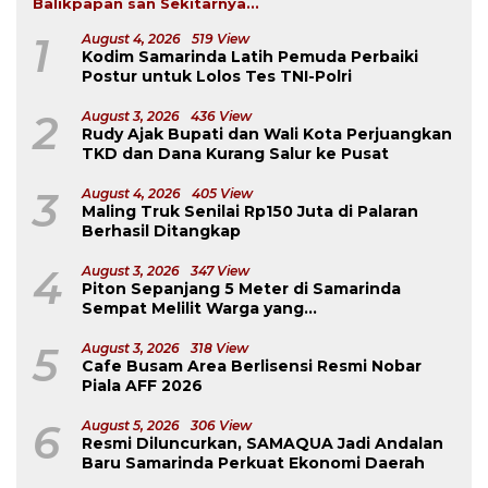
Balikpapan san Sekitarnya...
1
August 4, 2026
519 View
Kodim Samarinda Latih Pemuda Perbaiki
Postur untuk Lolos Tes TNI-Polri
2
August 3, 2026
436 View
Rudy Ajak Bupati dan Wali Kota Perjuangkan
TKD dan Dana Kurang Salur ke Pusat
3
August 4, 2026
405 View
Maling Truk Senilai Rp150 Juta di Palaran
Berhasil Ditangkap
4
August 3, 2026
347 View
Piton Sepanjang 5 Meter di Samarinda
Sempat Melilit Warga yang
Mengavakuasinya
5
August 3, 2026
318 View
Cafe Busam Area Berlisensi Resmi Nobar
Piala AFF 2026
6
August 5, 2026
306 View
Resmi Diluncurkan, SAMAQUA Jadi Andalan
Baru Samarinda Perkuat Ekonomi Daerah