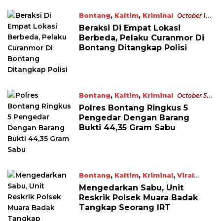
Bontang
,
Kaltim
,
Kriminal
October 13,
2022
Beraksi Di Empat Lokasi
Berbeda, Pelaku Curanmor Di
Bontang Ditangkap Polisi
Bontang
,
Kaltim
,
Kriminal
October 5,
2022
Polres Bontang Ringkus 5
Pengedar Dengan Barang
Bukti 44,35 Gram Sabu
Bontang
,
Kaltim
,
Kriminal
,
Viral
October 3, 2022
Mengedarkan Sabu, Unit
Reskrik Polsek Muara Badak
Tangkap Seorang IRT