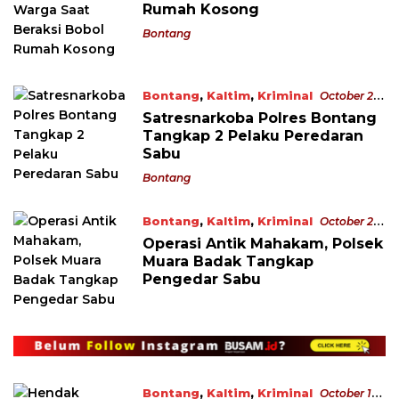
Rumah Kosong
Bontang
Bontang
,
Kaltim
,
Kriminal
October 22,
2022
Satresnarkoba Polres Bontang
Tangkap 2 Pelaku Peredaran
Sabu
Bontang
Bontang
,
Kaltim
,
Kriminal
October 21,
2022
Operasi Antik Mahakam, Polsek
Muara Badak Tangkap
Pengedar Sabu
Bontang
,
Kaltim
,
Kriminal
October 18,