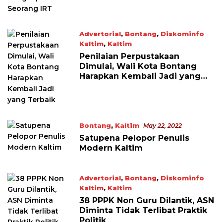
Advertorial
,
Bontang
,
Diskominfo
Kaltim
,
Kaltim
August 16, 2022
Penilaian Perpustakaan
Dimulai, Wali Kota Bontang
Harapkan Kembali Jadi yang
Terbaik
Bontang
,
Kaltim
May 22, 2022
Satupena Pelopor Penulis
Modern Kaltim
Advertorial
,
Bontang
,
Diskominfo
Kaltim
,
Kaltim
February 22, 2022
38 PPPK Non Guru Dilantik, ASN
Diminta Tidak Terlibat Praktik
Politik