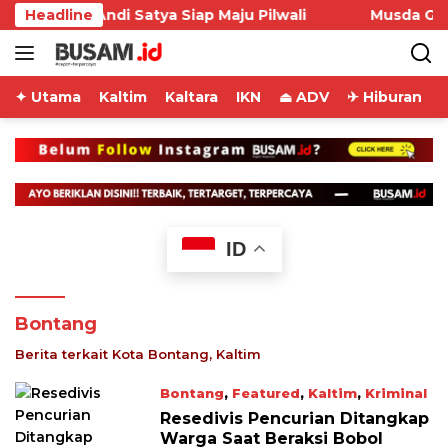
Skip
a, dr Andi Satya Siap Maju Pilwali
Headline
Musda Golkar Sam
to
content
✦ Utama
Kaltim
Kaltara
IKN
⏏ ADV
✈ Hiburan
ID
Bontang
Berita terkait Kota Bontang, Kaltim
Bontang
,
Featured
,
Kaltim
,
Kriminal
October 28, 2022
Resedivis Pencurian Ditangkap
Warga Saat Beraksi Bobol